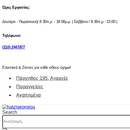
Ώρες Εργασίας:
Δευτέρα - Παρασκευή/ 8:30π.μ. - 18:00μ.μ. | Σάββατο / 8.30π.μ - 15:00 |
Τηλέφωνο:
(210) 2447877
Ελαστικά & Ζάντες για κάθε είδους όχημα!
Πάρνηθος 195, Αχαρνές
Παραγγελίες
Αγαπημένα
Search