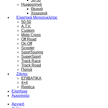
50-50
Ημιφορτηγά
Θερινά
Χειμερινά
Ελαστικά Μοτοσυκλέτας
50-50
A.T.V.
Custom
Moto Cross
Off Road
On Off
Scooter
SportTouring
SuperSport
Track Race
Track Road
Παπιά
Ζάντες
ΕΠΙΒΑΤΙΚΑ
4×4
Replica
Ελατήρια
Αμορτισέρ
Αρχική