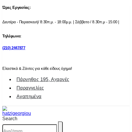
Ώρες Εργασίας:
Δευτέρα - Παρασκευή/ 8:30π.μ. - 18:00μ.μ. | Σάββατο / 8.30π.μ - 15:00 |
Τηλέφωνο:
(210) 2447877
Ελαστικά & Ζάντες για κάθε είδους όχημα!
Πάρνηθος 195, Αχαρνές
Παραγγελίες
Αγαπημένα
Search