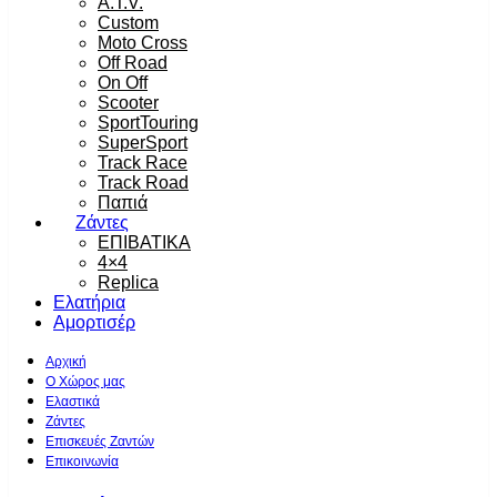
A.T.V.
Custom
Moto Cross
Off Road
On Off
Scooter
SportTouring
SuperSport
Track Race
Track Road
Παπιά
Ζάντες
ΕΠΙΒΑΤΙΚΑ
4×4
Replica
Ελατήρια
Αμορτισέρ
Αρχική
Ο Χώρος μας
Ελαστικά
Ζάντες
Επισκευές Ζαντών
Επικοινωνία