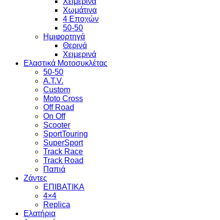
Χειμερινά
Χωμάτινα
4 Εποχών
50-50
Ημιφορτηγά
Θερινά
Χειμερινά
Ελαστικά Μοτοσυκλέτας
50-50
A.T.V.
Custom
Moto Cross
Off Road
On Off
Scooter
SportTouring
SuperSport
Track Race
Track Road
Παπιά
Ζάντες
ΕΠΙΒΑΤΙΚΑ
4×4
Replica
Ελατήρια