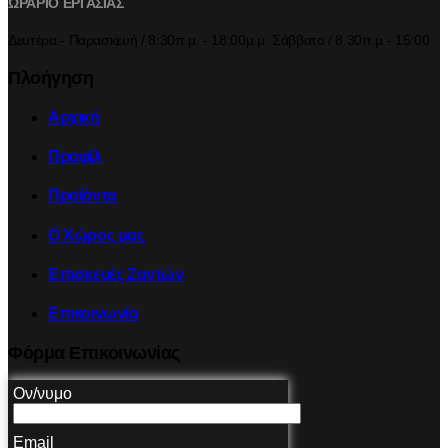
ΩΡΑΡΙΟ ΕΡΓΑΣΙΑΣ
Δευτέρα - Παρασκευή / 8:30π.μ. - 18:00μ.μ. Σάββατο / 8.30π.μ - 15:00
Πλοήγηση
Αρχική
Προφίλ
Προϊόντα
Ο Χώρος μας
Επισκευές Ζαντών
Επικοινωνία
Φόρμα Επικοινωνίας
Ον/νυμο
Email