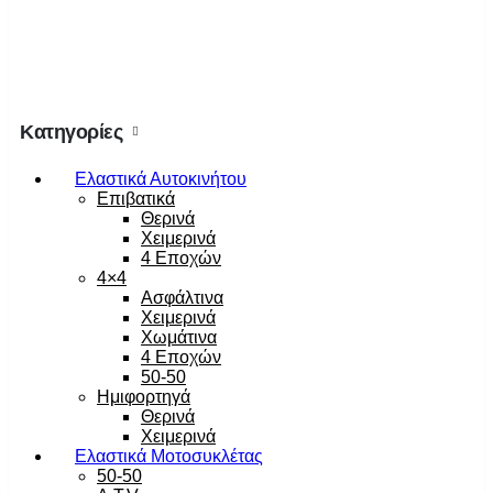
Κατηγορίες
Ελαστικά Αυτοκινήτου
Επιβατικά
Θερινά
Χειμερινά
4 Εποχών
4×4
Ασφάλτινα
Χειμερινά
Χωμάτινα
4 Εποχών
50-50
Ημιφορτηγά
Θερινά
Χειμερινά
Ελαστικά Μοτοσυκλέτας
50-50