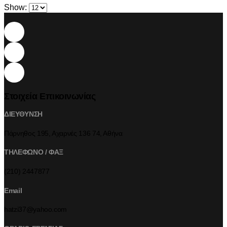
Show:
Στοιχεία Επικοινωνίας
ΔΙΕΥΘΥΝΣΗ
Πάρνηθος 195, Αχαρνές 136 74, Αθήνα
ΤΗΛΕΦΩΝΟ / ΦΑΞ
(210) 2447877
Email
hatzi37@yahoo.com