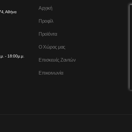
Αρχική
74, Αθήνα
Προφίλ
Προϊόντα
Ο Χώρος μας
μ. - 18:00μ.μ.
Επισκευές Ζαντών
Επικοινωνία