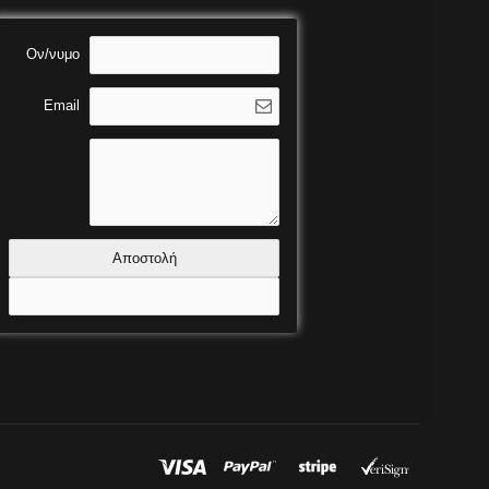
Ον/νυμο
Email
Αποστολή