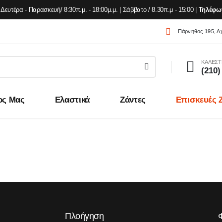
Δευτέρα - Παρασκευή/ 8:30π.μ. - 18:00μ.μ. | Σάββατο / 8.30π.μ - 15:00 |
Τηλέφω
Πάρνηθος 195, Α
ΚΑΛΕΣΤ
(210)
ος Μας
Ελαστικά
Ζάντες
Επισκευές 
Πλοήγηση