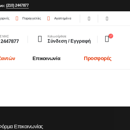
(210) 2447877
νο:
χαρνές
Παραγγελίες
Αγαπημένα
Ε ΜΑΣ
Καλωσήρθατε
 2447877
Σύνδεση / Εγγραφή
Προσφορές
Ζαντών
Επικοινωνία
Φόρμα Επικοινωνίας