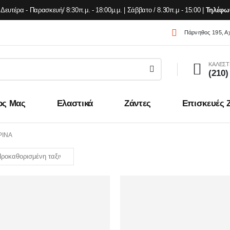
Δευτέρα - Παρασκευή/ 8:30π.μ. - 18:00μ.μ. | Σάββατο / 8.30π.μ - 15:00 |
Τηλέφω
Πάρνηθος 195, Α
ΚΑΛΕΣΤ
(210)
ος Μας
Ελαστικά
Ζάντες
Επισκευές 
ΡΙΝΆ