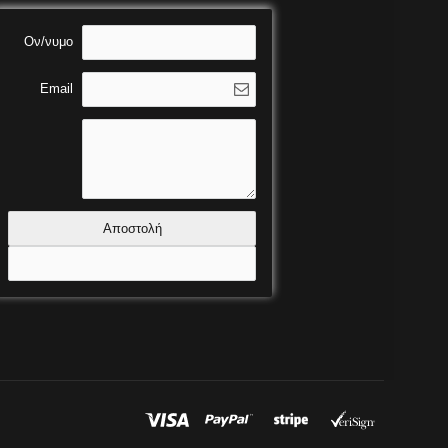
Ον/νυμο
Email
Αποστολή