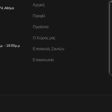
Αρχική
74, Αθήνα
Προφίλ
Προϊόντα
Ο Χώρος μας
μ. - 18:00μ.μ.
Επισκευές Ζαντών
Επικοινωνία