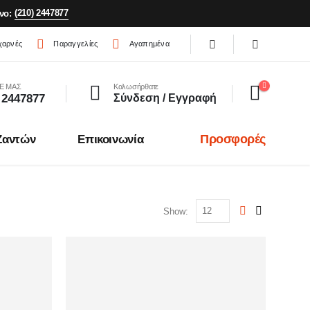
(210) 2447877
νο:
χαρνές
Παραγγελίες
Αγαπημένα
Ε ΜΑΣ
Καλωσήρθατε
 2447877
Σύνδεση / Εγγραφή
Προσφορές
Ζαντών
Επικοινωνία
Show: