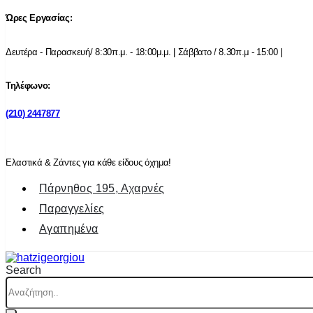
Ώρες Εργασίας:
Δευτέρα - Παρασκευή/ 8:30π.μ. - 18:00μ.μ. | Σάββατο / 8.30π.μ - 15:00 |
Τηλέφωνο:
(210) 2447877
Ελαστικά & Ζάντες για κάθε είδους όχημα!
Πάρνηθος 195, Αχαρνές
Παραγγελίες
Αγαπημένα
Search