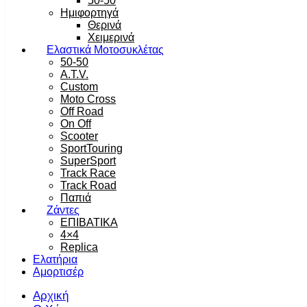
50-50
Ημιφορτηγά
Θερινά
Χειμερινά
Ελαστικά Μοτοσυκλέτας
50-50
A.T.V.
Custom
Moto Cross
Off Road
On Off
Scooter
SportTouring
SuperSport
Track Race
Track Road
Παπιά
Ζάντες
ΕΠΙΒΑΤΙΚΑ
4×4
Replica
Ελατήρια
Αμορτισέρ
Αρχική