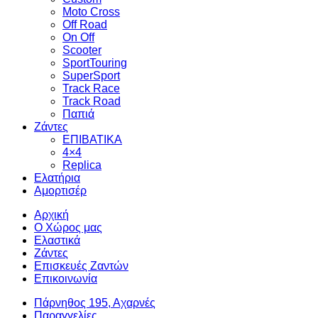
Moto Cross
Off Road
On Off
Scooter
SportTouring
SuperSport
Track Race
Track Road
Παπιά
Ζάντες
ΕΠΙΒΑΤΙΚΑ
4×4
Replica
Ελατήρια
Αμορτισέρ
Αρχική
Ο Χώρος μας
Ελαστικά
Ζάντες
Επισκευές Ζαντών
Επικοινωνία
Πάρνηθος 195, Αχαρνές
Παραγγελίες