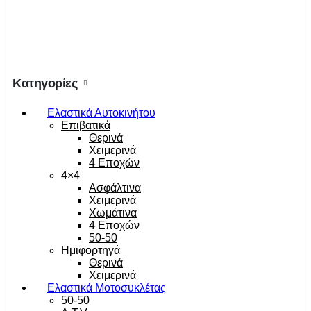
Κατηγορίες
Ελαστικά Αυτοκινήτου
Επιβατικά
Θερινά
Χειμερινά
4 Εποχών
4×4
Ασφάλτινα
Χειμερινά
Χωμάτινα
4 Εποχών
50-50
Ημιφορτηγά
Θερινά
Χειμερινά
Ελαστικά Μοτοσυκλέτας
50-50