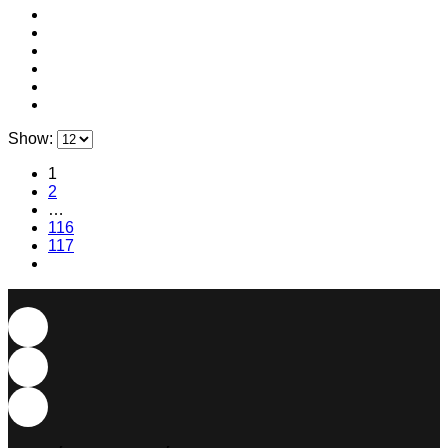
Show:
1
2
…
116
117