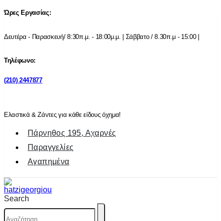
Ώρες Εργασίας:
Δευτέρα - Παρασκευή/ 8:30π.μ. - 18:00μ.μ. | Σάββατο / 8.30π.μ - 15:00 |
Τηλέφωνο:
(210) 2447877
Ελαστικά & Ζάντες για κάθε είδους όχημα!
Πάρνηθος 195, Αχαρνές
Παραγγελίες
Αγαπημένα
Search