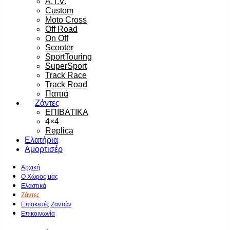
A.T.V.
Custom
Moto Cross
Off Road
On Off
Scooter
SportTouring
SuperSport
Track Race
Track Road
Παπιά
Ζάντες
ΕΠΙΒΑΤΙΚΑ
4×4
Replica
Ελατήρια
Αμορτισέρ
Αρχική
Ο Χώρος μας
Ελαστικά
Ζάντες
Επισκευές Ζαντών
Επικοινωνία