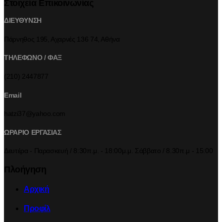
Στοιχεία Επικοινωνίας
ΔΙΕΥΘΥΝΣΗ
Πάρνηθος 195, Αχαρνές 136 74, Αθήνα
ΤΗΛΕΦΩΝΟ / ΦΑΞ
(210) 2447877
Email
hatzi37@yahoo.com
ΩΡΑΡΙΟ ΕΡΓΑΣΙΑΣ
Δευτέρα - Παρασκευή / 8:30π.μ. - 18:00μ.μ. Σάββατο / 8.30π.μ - 15:00
Πλοήγηση
Αρχική
Προφίλ