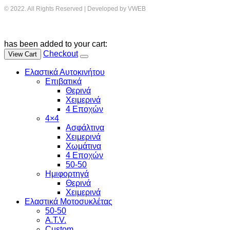
© 2022. All Rights Reserved | Developed by VWEB
has been added to your cart:
Checkout
View Cart
Ελαστικά Αυτοκινήτου
Επιβατικά
Θερινά
Χειμερινά
4 Εποχών
4×4
Ασφάλτινα
Χειμερινά
Χωμάτινα
4 Εποχών
50-50
Ημιφορτηγά
Θερινά
Χειμερινά
Ελαστικά Μοτοσυκλέτας
50-50
A.T.V.
Custom