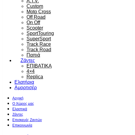
A.T.V.
Custom
Moto Cross
Off Road
On Off
Scooter
SportTouring
SuperSport
Track Race
Track Road
Παπιά
Ζάντες
ΕΠΙΒΑΤΙΚΑ
4×4
Replica
Ελατήρια
Αμορτισέρ
Αρχική
Ο Χώρος μας
Ελαστικά
Ζάντες
Επισκευές Ζαντών
Επικοινωνία