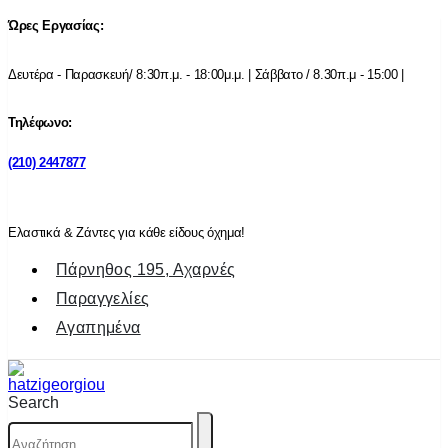
Ώρες Εργασίας:
Δευτέρα - Παρασκευή/ 8:30π.μ. - 18:00μ.μ. | Σάββατο / 8.30π.μ - 15:00 |
Τηλέφωνο:
(210) 2447877
Ελαστικά & Ζάντες για κάθε είδους όχημα!
Πάρνηθος 195, Αχαρνές
Παραγγελίες
Αγαπημένα
Search