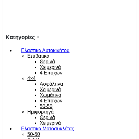
Κατηγορίες
Ελαστικά Αυτοκινήτου
Επιβατικά
Θερινά
Χειμερινά
4 Εποχών
4×4
Ασφάλτινα
Χειμερινά
Χωμάτινα
4 Εποχών
50-50
Ημιφορτηγά
Θερινά
Χειμερινά
Ελαστικά Μοτοσυκλέτας
50-50