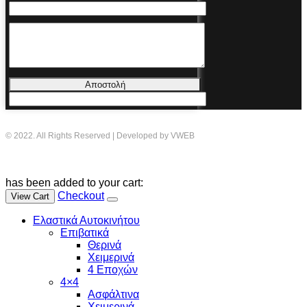
Αποστολή
© 2022. All Rights Reserved | Developed by VWEB
has been added to your cart:
Checkout
View Cart
Ελαστικά Αυτοκινήτου
Επιβατικά
Θερινά
Χειμερινά
4 Εποχών
4×4
Ασφάλτινα
Χειμερινά