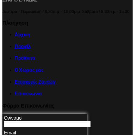
ΩΡΑΡΙΟ ΕΡΓΑΣΙΑΣ
Δευτέρα - Παρασκευή / 8:30π.μ. - 18:00μ.μ. Σάββατο / 8.30π.μ - 15:00
Πλοήγηση
Αρχική
Προφίλ
Προϊόντα
Ο Χώρος μας
Επισκευές Ζαντών
Επικοινωνία
Φόρμα Επικοινωνίας
Ον/νυμο
Email