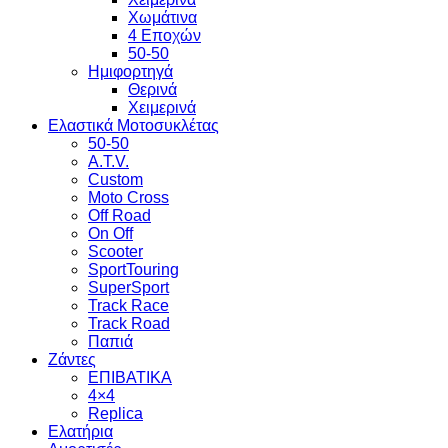
Χωμάτινα
4 Εποχών
50-50
Ημιφορτηγά
Θερινά
Χειμερινά
Ελαστικά Μοτοσυκλέτας
50-50
A.T.V.
Custom
Moto Cross
Off Road
On Off
Scooter
SportTouring
SuperSport
Track Race
Track Road
Παπιά
Ζάντες
ΕΠΙΒΑΤΙΚΑ
4×4
Replica
Ελατήρια