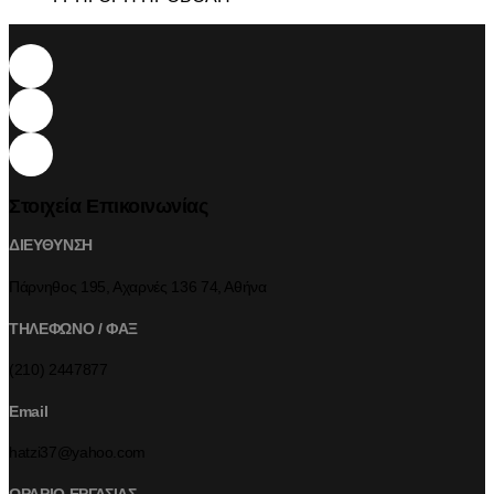
Στοιχεία Επικοινωνίας
ΔΙΕΥΘΥΝΣΗ
Πάρνηθος 195, Αχαρνές 136 74, Αθήνα
ΤΗΛΕΦΩΝΟ / ΦΑΞ
(210) 2447877
Email
hatzi37@yahoo.com