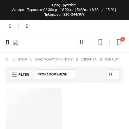
Ώρες Εργασίας:
Δευτέρα - Παρασκευή/ 8:30π.μ. - 18:00μ.μ. | Σάββατο / 8.30π.μ - 15:00 |
(210) 2447877
Τηλέφωνο:
SHOP
ΕΛΑΣΤΙΚΆ ΑΥΤΟΚΙΝΉΤΟΥ
ΕΠΙΒΑΤΙΚΆ
RUNFLAT
FILTER