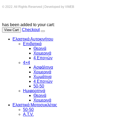
© 2022. All Rights Reserved | Developed by VWEB
has been added to your cart:
Checkout
View Cart
Ελαστικά Αυτοκινήτου
Επιβατικά
Θερινά
Χειμερινά
4 Εποχών
4×4
Ασφάλτινα
Χειμερινά
Χωμάτινα
4 Εποχών
50-50
Ημιφορτηγά
Θερινά
Χειμερινά
Ελαστικά Μοτοσυκλέτας
50-50
A.T.V.