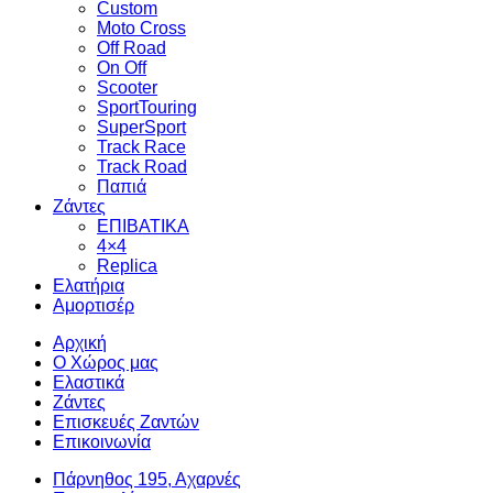
Custom
Moto Cross
Off Road
On Off
Scooter
SportTouring
SuperSport
Track Race
Track Road
Παπιά
Ζάντες
ΕΠΙΒΑΤΙΚΑ
4×4
Replica
Ελατήρια
Αμορτισέρ
Αρχική
Ο Χώρος μας
Ελαστικά
Ζάντες
Επισκευές Ζαντών
Επικοινωνία
Πάρνηθος 195, Αχαρνές