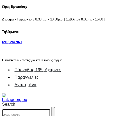
Ώρες Εργασίας:
Δευτέρα - Παρασκευή/ 8:30π.μ. - 18:00μ.μ. | Σάββατο / 8.30π.μ - 15:00 |
Τηλέφωνο:
(210) 2447877
Ελαστικά & Ζάντες για κάθε είδους όχημα!
Πάρνηθος 195, Αχαρνές
Παραγγελίες
Αγαπημένα
Search