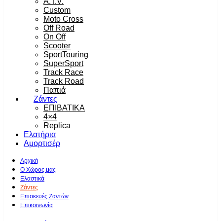
A.T.V.
Custom
Moto Cross
Off Road
On Off
Scooter
SportTouring
SuperSport
Track Race
Track Road
Παπιά
Ζάντες
ΕΠΙΒΑΤΙΚΑ
4×4
Replica
Ελατήρια
Αμορτισέρ
Αρχική
Ο Χώρος μας
Ελαστικά
Ζάντες
Επισκευές Ζαντών
Επικοινωνία