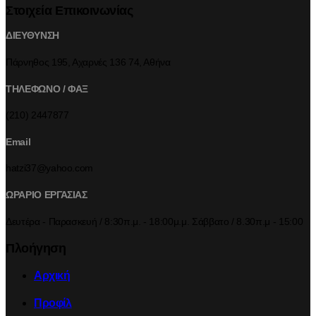
Στοιχεία Επικοινωνίας
ΔΙΕΥΘΥΝΣΗ
Πάρνηθος 195, Αχαρνές 136 74, Αθήνα
ΤΗΛΕΦΩΝΟ / ΦΑΞ
(210) 2447877
Email
hatzi37@yahoo.com
ΩΡΑΡΙΟ ΕΡΓΑΣΙΑΣ
Δευτέρα - Παρασκευή / 8:30π.μ. - 18:00μ.μ. Σάββατο / 8.30π.μ - 15:00
Πλοήγηση
Αρχική
Προφίλ