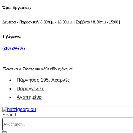
Ώρες Εργασίας:
Δευτέρα - Παρασκευή/ 8:30π.μ. - 18:00μ.μ. | Σάββατο / 8.30π.μ - 15:00 |
Τηλέφωνο:
(210) 2447877
Ελαστικά & Ζάντες για κάθε είδους όχημα!
Πάρνηθος 195, Αχαρνές
Παραγγελίες
Αγαπημένα
Search