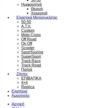
50-50
Ημιφορτηγά
Θερινά
Χειμερινά
Ελαστικά Μοτοσυκλέτας
50-50
A.T.V.
Custom
Moto Cross
Off Road
On Off
Scooter
SportTouring
SuperSport
Track Race
Track Road
Παπιά
Ζάντες
ΕΠΙΒΑΤΙΚΑ
4×4
Replica
Ελατήρια
Αμορτισέρ
Αρχική