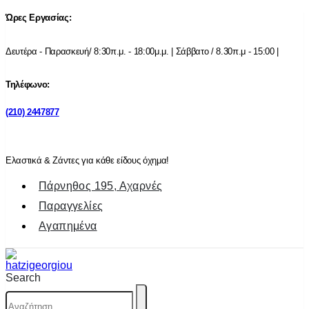
Ώρες Εργασίας:
Δευτέρα - Παρασκευή/ 8:30π.μ. - 18:00μ.μ. | Σάββατο / 8.30π.μ - 15:00 |
Τηλέφωνο:
(210) 2447877
Ελαστικά & Ζάντες για κάθε είδους όχημα!
Πάρνηθος 195, Αχαρνές
Παραγγελίες
Αγαπημένα
Search