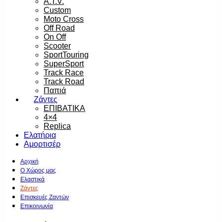
A.T.V.
Custom
Moto Cross
Off Road
On Off
Scooter
SportTouring
SuperSport
Track Race
Track Road
Παπιά
Ζάντες
ΕΠΙΒΑΤΙΚΑ
4×4
Replica
Ελατήρια
Αμορτισέρ
Αρχική
Ο Χώρος μας
Ελαστικά
Ζάντες
Επισκευές Ζαντών
Επικοινωνία