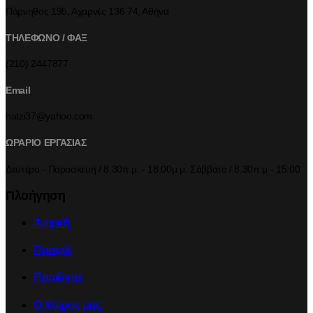
Πάρνηθος 195, Αχαρνές 136 74, Αθήνα
ΤΗΛΕΦΩΝΟ / ΦΑΞ
(210) 2447877
Email
hatzi37@yahoo.com
ΩΡΑΡΙΟ ΕΡΓΑΣΙΑΣ
Δευτέρα - Παρασκευή / 8:30π.μ. - 18:00μ.μ. Σάββατο / 8.30π.μ - 15:00
Πλοήγηση
Αρχική
Προφίλ
Προϊόντα
Ο Χώρος μας