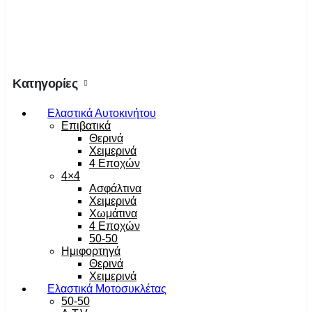
Κατηγορίες
Ελαστικά Αυτοκινήτου
Επιβατικά
Θερινά
Χειμερινά
4 Εποχών
4×4
Ασφάλτινα
Χειμερινά
Χωμάτινα
4 Εποχών
50-50
Ημιφορτηγά
Θερινά
Χειμερινά
Ελαστικά Μοτοσυκλέτας
50-50