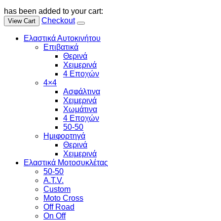
has been added to your cart:
Checkout
View Cart
Ελαστικά Αυτοκινήτου
Επιβατικά
Θερινά
Χειμερινά
4 Εποχών
4×4
Ασφάλτινα
Χειμερινά
Χωμάτινα
4 Εποχών
50-50
Ημιφορτηγά
Θερινά
Χειμερινά
Ελαστικά Μοτοσυκλέτας
50-50
A.T.V.
Custom
Moto Cross
Off Road
On Off