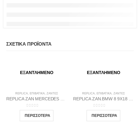
ΣΧΕΤΙΚΆ ΠΡΟΪΌΝΤΑ
ΕΞΑΝΤΛΗΜΈΝΟ
ΕΞΑΝΤΛΗΜΈΝΟ
REPLICA
,
ΕΠΙΒΑΤΙΚΑ
,
ΖΆΝΤΕΣ
REPLICA
,
ΕΠΙΒΑΤΙΚΑ
,
ΖΆΝΤΕΣ
REPLICA ZAN MERCEDES 1(1017) 66.46 9.5X19 5X112 GP38
REPLICA ZAN.BMW 8 9X18 5X120 72.56 BP37
0
out of 5
0
out of 5