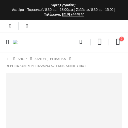
Ώρες Εργασίας:
Δευτέρα - Παρασκευή/ 8:30π.μ. - 18:00μ.μ. | Σάββατο / 8.30π.μ - 15:00 |
(210) 2447877
Τηλέφωνο:
SHOP
ΖΆΝΤΕΣ
,
ΕΠΙΒΑΤΙΚΑ
REPLICA ZAN.REPLICA VW244 57.1 6X15 5X100 B-DI40