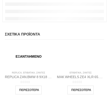
ΣΧΕΤΙΚΆ ΠΡΟΪΌΝΤΑ
ΕΞΑΝΤΛΗΜΈΝΟ
REPLICA
,
ΕΠΙΒΑΤΙΚΑ
,
ΖΆΝΤΕΣ
ΕΠΙΒΑΤΙΚΑ
,
ΖΆΝΤΕΣ
REPLICA ZAN.BMW 8 9X18 5X120 72.56 BP37
MAK WHEELS ΖΕ4 XLR 65.1 7Χ16 4Χ108 Β-DI25
0
out of 5
0
out of 5