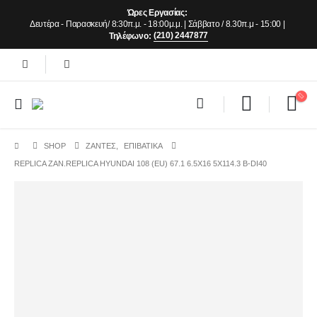
Ώρες Εργασίας:
Δευτέρα - Παρασκευή/ 8:30π.μ. - 18:00μ.μ. | Σάββατο / 8.30π.μ - 15:00 |
(210) 2447877
Τηλέφωνο:
SHOP
ΖΆΝΤΕΣ
,
ΕΠΙΒΑΤΙΚΑ
REPLICA ZAN.REPLICA HYUNDAI 108 (EU) 67.1 6.5X16 5X114.3 B-DI40