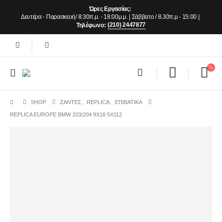
Ώρες Εργασίας:
Δευτέρα - Παρασκευή/ 8:30π.μ. - 18:00μ.μ. | Σάββατο / 8.30π.μ - 15:00 |
(210) 2447877
Τηλέφωνο:
SHOP
ΖΆΝΤΕΣ
,
REPLICA
,
ΕΠΙΒΑΤΙΚΑ
REPLICA EUROPE BMW 203/204 9X18 5X112