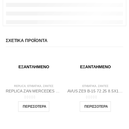
ΣΧΕΤΙΚΆ ΠΡΟΪΌΝΤΑ
ΕΞΑΝΤΛΗΜΈΝΟ
ΕΞΑΝΤΛΗΜΈΝΟ
REPLICA
,
ΕΠΙΒΑΤΙΚΑ
,
ΖΆΝΤΕΣ
ΕΠΙΒΑΤΙΚΑ
,
ΖΆΝΤΕΣ
REPLICA ZAN MERCEDES 2 66.6 9.5X18 5X112 GMP35
AVUS ΖΕ9 Β-15 72.25 8.5Χ18 5Χ112 Β-DI35
0
out of 5
0
out of 5