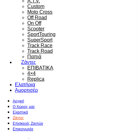
A.T.V.
Custom
Moto Cross
Off Road
On Off
Scooter
SportTouring
SuperSport
Track Race
Track Road
Παπιά
Ζάντες
ΕΠΙΒΑΤΙΚΑ
4×4
Replica
Ελατήρια
Αμορτισέρ
Αρχική
Ο Χώρος μας
Ελαστικά
Ζάντες
Επισκευές Ζαντών
Επικοινωνία