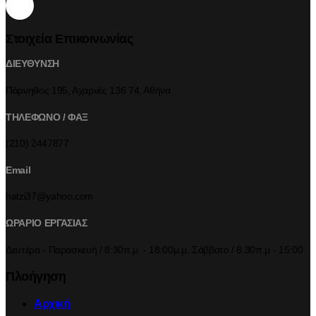
Στοιχεία Επικοινωνίας
ΔΙΕΥΘΥΝΣΗ
Πάρνηθος 195, Αχαρνές 136 74, Αθήνα
ΤΗΛΕΦΩΝΟ / ΦΑΞ
(210) 2447877
Email
hatzi37@yahoo.com
ΩΡΑΡΙΟ ΕΡΓΑΣΙΑΣ
Δευτέρα - Παρασκευή / 8:30π.μ. - 18:00μ.μ. Σάββατο / 8.30π.μ - 15:00
Πλοήγηση
Αρχική