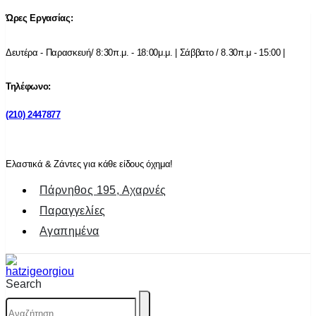
Ώρες Εργασίας:
Δευτέρα - Παρασκευή/ 8:30π.μ. - 18:00μ.μ. | Σάββατο / 8.30π.μ - 15:00 |
Τηλέφωνο:
(210) 2447877
Ελαστικά & Ζάντες για κάθε είδους όχημα!
Πάρνηθος 195, Αχαρνές
Παραγγελίες
Αγαπημένα
Search