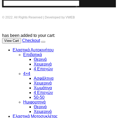
© 2022. All Rights Reserved | Developed by VWEB
has been added to your cart:
Checkout
View Cart
Ελαστικά Αυτοκινήτου
Επιβατικά
Θερινά
Χειμερινά
4 Εποχών
4×4
Ασφάλτινα
Χειμερινά
Χωμάτινα
4 Εποχών
50-50
Ημιφορτηγά
Θερινά
Χειμερινά
Ελαστικά Μοτοσυκλέτας