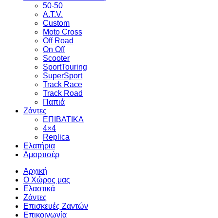
50-50
A.T.V.
Custom
Moto Cross
Off Road
On Off
Scooter
SportTouring
SuperSport
Track Race
Track Road
Παπιά
Ζάντες
ΕΠΙΒΑΤΙΚΑ
4×4
Replica
Ελατήρια
Αμορτισέρ
Αρχική
Ο Χώρος μας
Ελαστικά
Ζάντες
Επισκευές Ζαντών
Επικοινωνία