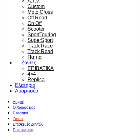
A.T.V.
Custom
Moto Cross
Off Road
On Off
Scooter
SportTouring
SuperSport
Track Race
Track Road
Παπιά
Ζάντες
ΕΠΙΒΑΤΙΚΑ
4×4
Replica
Ελατήρια
Αμορτισέρ
Αρχική
Ο Χώρος μας
Ελαστικά
Ζάντες
Επισκευές Ζαντών
Επικοινωνία