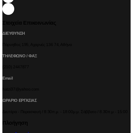
Στοιχεία Επικοινωνίας
ΔΙΕΥΘΥΝΣΗ
Πάρνηθος 195, Αχαρνές 136 74, Αθήνα
ΤΗΛΕΦΩΝΟ / ΦΑΞ
(210) 2447877
Email
hatzi37@yahoo.com
ΩΡΑΡΙΟ ΕΡΓΑΣΙΑΣ
Δευτέρα - Παρασκευή / 8:30π.μ. - 18:00μ.μ. Σάββατο / 8.30π.μ - 15:00
Πλοήγηση