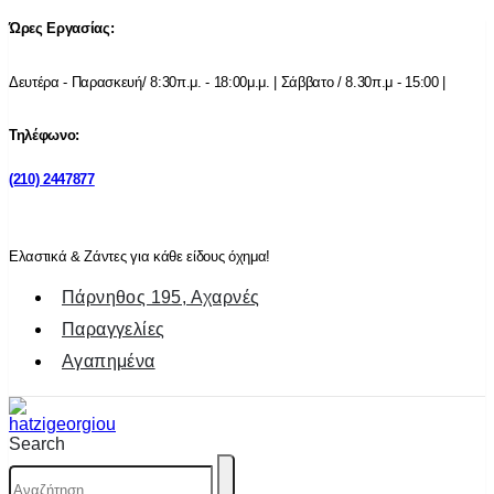
Ώρες Εργασίας:
Δευτέρα - Παρασκευή/ 8:30π.μ. - 18:00μ.μ. | Σάββατο / 8.30π.μ - 15:00 |
Τηλέφωνο:
(210) 2447877
Ελαστικά & Ζάντες για κάθε είδους όχημα!
Πάρνηθος 195, Αχαρνές
Παραγγελίες
Αγαπημένα
Search