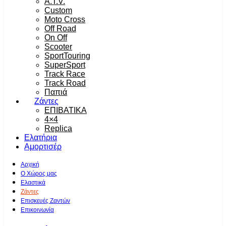
A.T.V.
Custom
Moto Cross
Off Road
On Off
Scooter
SportTouring
SuperSport
Track Race
Track Road
Παπιά
Ζάντες
ΕΠΙΒΑΤΙΚΑ
4×4
Replica
Ελατήρια
Αμορτισέρ
Αρχική
Ο Χώρος μας
Ελαστικά
Ζάντες
Επισκευές Ζαντών
Επικοινωνία