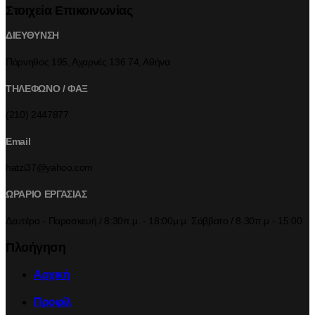
Στοιχεία Επικοινωνίας
ΔΙΕΥΘΥΝΣΗ
Πάρνηθος 195, Αχαρνές 136 74, Αθήνα
ΤΗΛΕΦΩΝΟ / ΦΑΞ
(210) 2447877
Email
hatzi37@yahoo.com
ΩΡΑΡΙΟ ΕΡΓΑΣΙΑΣ
Δευτέρα - Παρασκευή / 8:30π.μ. - 18:00μ.μ. Σάββατο / 8.30π.μ - 15:00
Πλοήγηση
Αρχική
Προφίλ