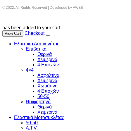
© 2022. All Rights Reserved | Developed by VWEB
has been added to your cart:
Checkout
View Cart
Ελαστικά Αυτοκινήτου
Επιβατικά
Θερινά
Χειμερινά
4 Εποχών
4×4
Ασφάλτινα
Χειμερινά
Χωμάτινα
4 Εποχών
50-50
Ημιφορτηγά
Θερινά
Χειμερινά
Ελαστικά Μοτοσυκλέτας
50-50
A.T.V.