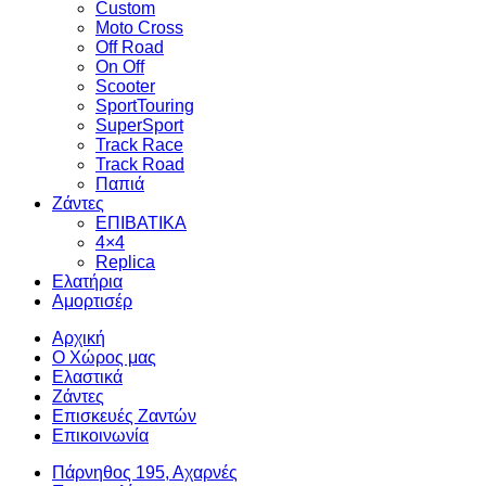
Custom
Moto Cross
Off Road
On Off
Scooter
SportTouring
SuperSport
Track Race
Track Road
Παπιά
Ζάντες
ΕΠΙΒΑΤΙΚΑ
4×4
Replica
Ελατήρια
Αμορτισέρ
Αρχική
Ο Χώρος μας
Ελαστικά
Ζάντες
Επισκευές Ζαντών
Επικοινωνία
Πάρνηθος 195, Αχαρνές