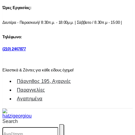
Ώρες Εργασίας:
Δευτέρα - Παρασκευή/ 8:30π.μ. - 18:00μ.μ. | Σάββατο / 8.30π.μ - 15:00 |
Τηλέφωνο:
(210) 2447877
Ελαστικά & Ζάντες για κάθε είδους όχημα!
Πάρνηθος 195, Αχαρνές
Παραγγελίες
Αγαπημένα
Search