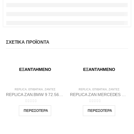
ΣΧΕΤΙΚΆ ΠΡΟΪΌΝΤΑ
ΕΞΑΝΤΛΗΜΈΝΟ
ΕΞΑΝΤΛΗΜΈΝΟ
REPLICA
,
ΕΠΙΒΑΤΙΚΑ
,
ΖΆΝΤΕΣ
REPLICA
,
ΕΠΙΒΑΤΙΚΑ
,
ΖΆΝΤΕΣ
REPLICA ZAN.BMW 9 72.56 8.5X20 5X120 BP35
REPLICA ZAN MERCEDES 1 66.46 9.5X20 5X112 GP38
0
out of 5
0
out of 5