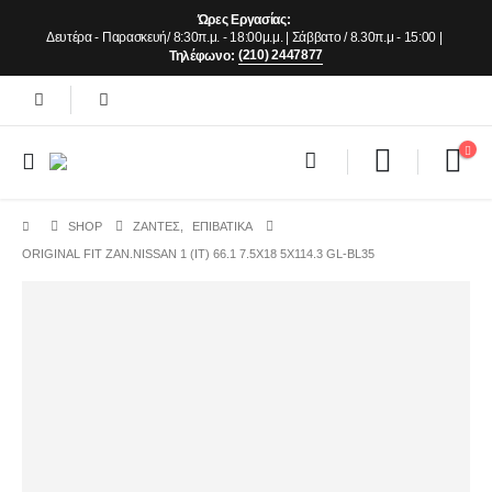
Ώρες Εργασίας:
Δευτέρα - Παρασκευή/ 8:30π.μ. - 18:00μ.μ. | Σάββατο / 8.30π.μ - 15:00 |
(210) 2447877
Τηλέφωνο:
SHOP
ΖΆΝΤΕΣ
,
ΕΠΙΒΑΤΙΚΑ
ORIGINAL FIT ZAN.NISSAN 1 (IT) 66.1 7.5X18 5X114.3 GL-BL35