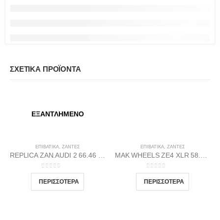
ΣΧΕΤΙΚΆ ΠΡΟΪΌΝΤΑ
ΕΞΑΝΤΛΗΜΈΝΟ
ΕΠΙΒΑΤΙΚΑ
,
ΖΆΝΤΕΣ
ΕΠΙΒΑΤΙΚΑ
,
ΖΆΝΤΕΣ
REPLICA ZAN.AUDI 2 66.46 7.5X17 5X112 MDGP45
MAK WHEELS ΖΕ4 XLR 58.1 7Χ16 5Χ98 Β-DI30
0
out of 5
0
out of 5