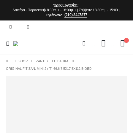
Ώρες Εργασίας:
Δευτέρα - Παρασκευή/ 8:30π.μ. - 18:00μ.μ. | Σάββατο / 8.30π.μ - 15:00 |
(210) 2447877
Τηλέφωνο:
SHOP
ΖΆΝΤΕΣ
,
ΕΠΙΒΑΤΙΚΑ
ORIGINAL FIT ZAN. MINI 2 (IT) 66.6 7.5X17 5X112 B-DI50