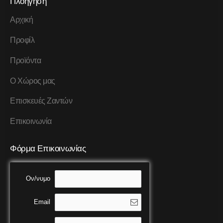
Πλοήγηση
Αρχική
Προφίλ
Προϊόντα
Ο Χώρος μας
Επισκευές Ζαντών
Επικοινωνία
Φόρμα Επικοινωνίας
Ον/νυμο
Email