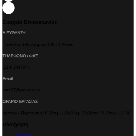
Στοιχεία Επικοινωνίας
ΔΙΕΥΘΥΝΣΗ
Πάρνηθος 195, Αχαρνές 136 74, Αθήνα
ΤΗΛΕΦΩΝΟ / ΦΑΞ
(210) 2447877
Email
hatzi37@yahoo.com
ΩΡΑΡΙΟ ΕΡΓΑΣΙΑΣ
Δευτέρα - Παρασκευή / 8:30π.μ. - 18:00μ.μ. Σάββατο / 8.30π.μ - 15:00
Πλοήγηση