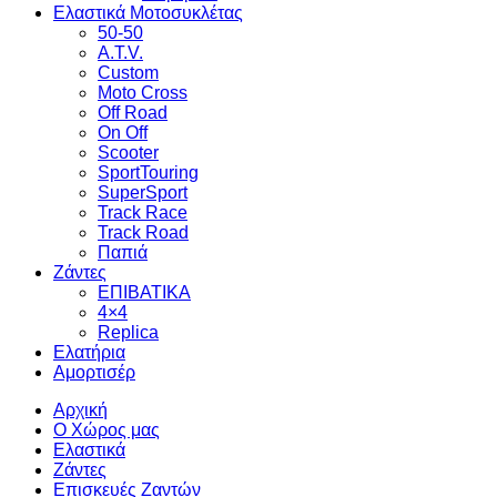
Ελαστικά Μοτοσυκλέτας
50-50
A.T.V.
Custom
Moto Cross
Off Road
On Off
Scooter
SportTouring
SuperSport
Track Race
Track Road
Παπιά
Ζάντες
ΕΠΙΒΑΤΙΚΑ
4×4
Replica
Ελατήρια
Αμορτισέρ
Αρχική
Ο Χώρος μας
Ελαστικά
Ζάντες
Επισκευές Ζαντών