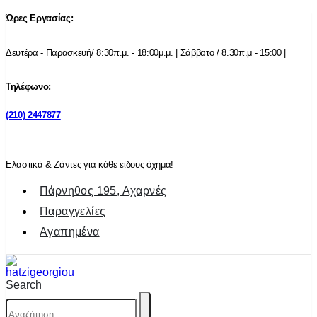
Ώρες Εργασίας:
Δευτέρα - Παρασκευή/ 8:30π.μ. - 18:00μ.μ. | Σάββατο / 8.30π.μ - 15:00 |
Τηλέφωνο:
(210) 2447877
Ελαστικά & Ζάντες για κάθε είδους όχημα!
Πάρνηθος 195, Αχαρνές
Παραγγελίες
Αγαπημένα
Search