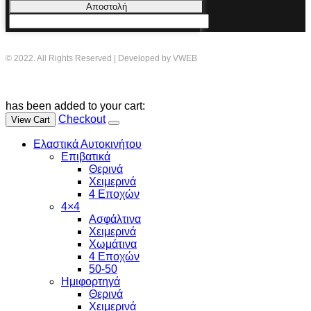
Αποστολή
© 2022. All Rights Reserved | Developed by VWEB
has been added to your cart:
Checkout
View Cart
Ελαστικά Αυτοκινήτου
Επιβατικά
Θερινά
Χειμερινά
4 Εποχών
4×4
Ασφάλτινα
Χειμερινά
Χωμάτινα
4 Εποχών
50-50
Ημιφορτηγά
Θερινά
Χειμερινά