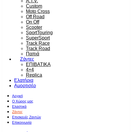
A.T.V.
Custom
Moto Cross
Off Road
On Off
Scooter
SportTouring
SuperSport
Track Race
Track Road
Παπιά
Ζάντες
ΕΠΙΒΑΤΙΚΑ
4×4
Replica
Ελατήρια
Αμορτισέρ
Αρχική
Ο Χώρος μας
Ελαστικά
Ζάντες
Επισκευές Ζαντών
Επικοινωνία