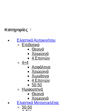
Κατηγορίες
Ελαστικά Αυτοκινήτου
Επιβατικά
Θερινά
Χειμερινά
4 Εποχών
4×4
Ασφάλτινα
Χειμερινά
Χωμάτινα
4 Εποχών
50-50
Ημιφορτηγά
Θερινά
Χειμερινά
Ελαστικά Μοτοσυκλέτας
50-50