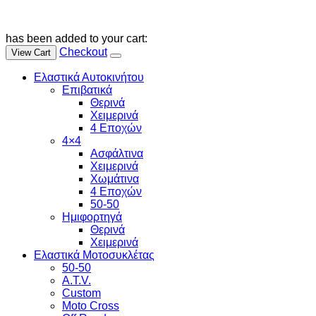
has been added to your cart:
Checkout
View Cart
Ελαστικά Αυτοκινήτου
Επιβατικά
Θερινά
Χειμερινά
4 Εποχών
4×4
Ασφάλτινα
Χειμερινά
Χωμάτινα
4 Εποχών
50-50
Ημιφορτηγά
Θερινά
Χειμερινά
Ελαστικά Μοτοσυκλέτας
50-50
A.T.V.
Custom
Moto Cross