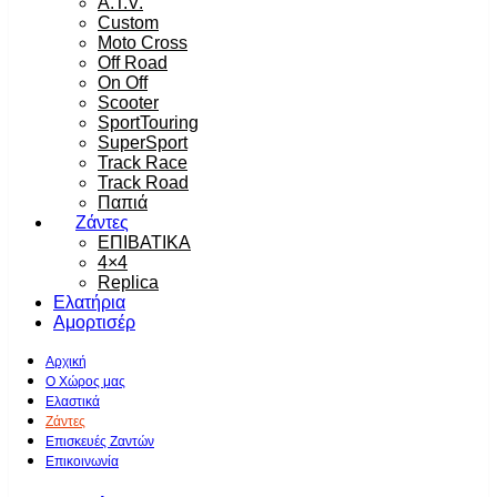
A.T.V.
Custom
Moto Cross
Off Road
On Off
Scooter
SportTouring
SuperSport
Track Race
Track Road
Παπιά
Ζάντες
ΕΠΙΒΑΤΙΚΑ
4×4
Replica
Ελατήρια
Αμορτισέρ
Αρχική
Ο Χώρος μας
Ελαστικά
Ζάντες
Επισκευές Ζαντών
Επικοινωνία