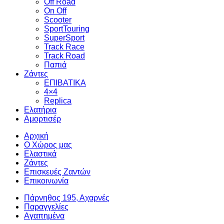
Off Road
On Off
Scooter
SportTouring
SuperSport
Track Race
Track Road
Παπιά
Ζάντες
ΕΠΙΒΑΤΙΚΑ
4×4
Replica
Ελατήρια
Αμορτισέρ
Αρχική
Ο Χώρος μας
Ελαστικά
Ζάντες
Επισκευές Ζαντών
Επικοινωνία
Πάρνηθος 195, Αχαρνές
Παραγγελίες
Αγαπημένα