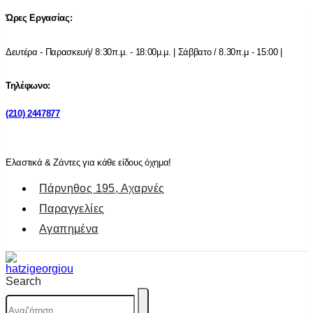
Ώρες Εργασίας:
Δευτέρα - Παρασκευή/ 8:30π.μ. - 18:00μ.μ. | Σάββατο / 8.30π.μ - 15:00 |
Τηλέφωνο:
(210) 2447877
Ελαστικά & Ζάντες για κάθε είδους όχημα!
Πάρνηθος 195, Αχαρνές
Παραγγελίες
Αγαπημένα
Search