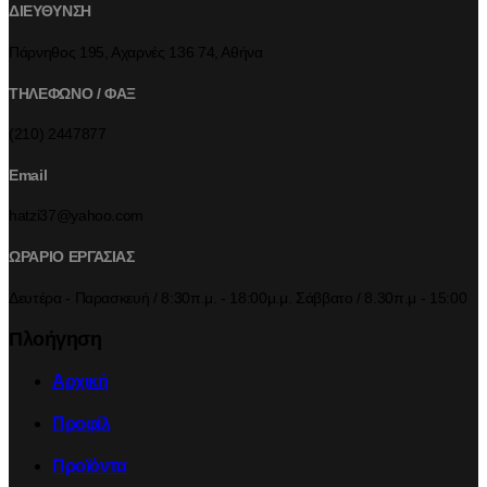
ΔΙΕΥΘΥΝΣΗ
Πάρνηθος 195, Αχαρνές 136 74, Αθήνα
ΤΗΛΕΦΩΝΟ / ΦΑΞ
(210) 2447877
Email
hatzi37@yahoo.com
ΩΡΑΡΙΟ ΕΡΓΑΣΙΑΣ
Δευτέρα - Παρασκευή / 8:30π.μ. - 18:00μ.μ. Σάββατο / 8.30π.μ - 15:00
Πλοήγηση
Αρχική
Προφίλ
Προϊόντα