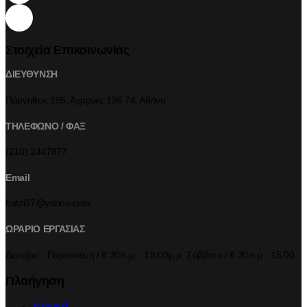
Στοιχεία Επικοινωνίας
ΔΙΕΥΘΥΝΣΗ
Πάρνηθος 195, Αχαρνές 136 74, Αθήνα
ΤΗΛΕΦΩΝΟ / ΦΑΞ
(210) 2447877
Email
hatzi37@yahoo.com
ΩΡΑΡΙΟ ΕΡΓΑΣΙΑΣ
Δευτέρα - Παρασκευή / 8:30π.μ. - 18:00μ.μ. Σάββατο / 8.30π.μ - 15:00
Πλοήγηση