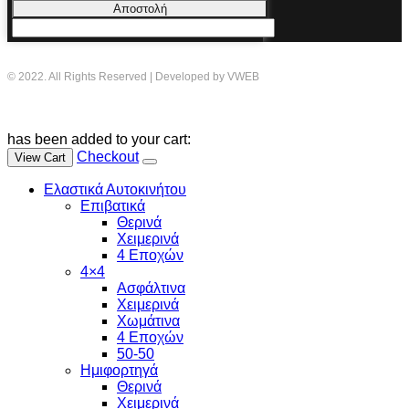
Αποστολή
© 2022. All Rights Reserved | Developed by VWEB
has been added to your cart:
Checkout
View Cart
Ελαστικά Αυτοκινήτου
Επιβατικά
Θερινά
Χειμερινά
4 Εποχών
4×4
Ασφάλτινα
Χειμερινά
Χωμάτινα
4 Εποχών
50-50
Ημιφορτηγά
Θερινά
Χειμερινά