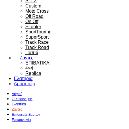
A.T.V.
Custom
Moto Cross
Off Road
On Off
Scooter
SportTouring
SuperSport
Track Race
Track Road
Παπιά
Ζάντες
ΕΠΙΒΑΤΙΚΑ
4×4
Replica
Ελατήρια
Αμορτισέρ
Αρχική
Ο Χώρος μας
Ελαστικά
Ζάντες
Επισκευές Ζαντών
Επικοινωνία