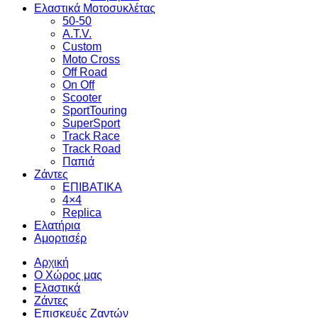
Ελαστικά Μοτοσυκλέτας
50-50
A.T.V.
Custom
Moto Cross
Off Road
On Off
Scooter
SportTouring
SuperSport
Track Race
Track Road
Παπιά
Ζάντες
ΕΠΙΒΑΤΙΚΑ
4×4
Replica
Ελατήρια
Αμορτισέρ
Αρχική
Ο Χώρος μας
Ελαστικά
Ζάντες
Επισκευές Ζαντών