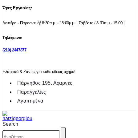
Ώρες Εργασίας:
Δευτέρα - Παρασκευή/ 8:30π.μ. - 18:00μ.μ. | Σάββατο / 8.30π.μ - 15:00 |
Τηλέφωνο:
(210) 2447877
Ελαστικά & Ζάντες για κάθε είδους όχημα!
Πάρνηθος 195, Αχαρνές
Παραγγελίες
Αγαπημένα
Search