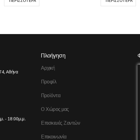
Πλοήγηση
Αρχική
74, Αθήνα
Προφίλ
Προϊόντα
Ο Χώρος μας
μ. - 18:00μ.μ.
Επισκευές Ζαντών
Επικοινωνία