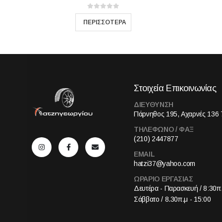
0
out of 5
Στοιχεία Επικοινωνίας
ΔΙΕΥΘΥΝΣΗ
Πάρνηθος 195, Αχαρνές 136 
ΤΗΛΕΦΩΝΟ / ΦΑΞ
(210) 2447877
EMAIL
hatzi37@yahoo.com
ΩΡΑΡΙΟ ΕΡΓΑΣΙΑΣ
Δευτέρα - Παρασκευή / 8:30π.
Σάββατο / 8.30π.μ - 15:00