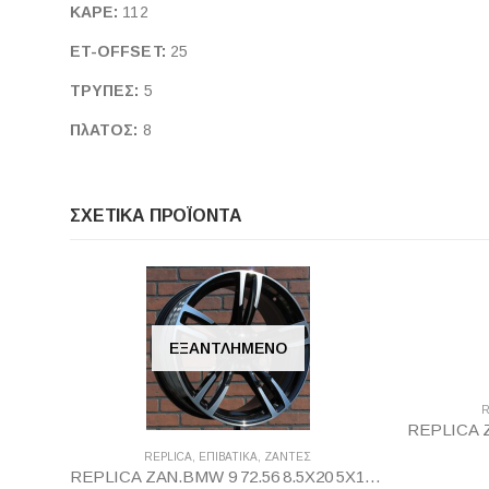
ΚΑΡΕ:
112
ET-OFFSET:
25
ΤΡΥΠΕΣ:
5
ΠλΑΤΟΣ:
8
ΣΧΕΤΙΚΆ ΠΡΟΪΌΝΤΑ
ΕΞΑΝΤΛΗΜΈΝΟ
R
REPLICA
,
ΕΠΙΒΑΤΙΚΑ
,
ΖΆΝΤΕΣ
REPLICA ZAN.BMW 9 72.56 8.5X20 5X120 BP35