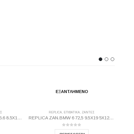
ΕΞΑΝΤΛΗΜΈΝΟ
Σ
REPLICA
,
ΕΠΙΒΑΤΙΚΑ
,
ΖΆΝΤΕΣ
REPLICA ZAN MERCEDES 2 66.6 8.5X18 5X112 GMP35
REPLICA ZAN.BMW 6 72,5 9.5X19 5X120 GP37
0
out of 5