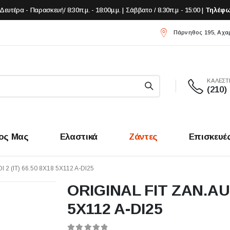
Δευτέρα - Παρασκευή/ 8:30π.μ. - 18:00μ.μ. | Σάββατο / 8.30π.μ - 15:00 |
Τηλέφω
Πάρνηθος 195, Αχα
ΚΑΛΕΣΤ
(210)
ος Μας
Ελαστικά
Ζάντες
Επισκευέ
 2 (IT) 66.50 8X18 5X112 A-DI25
ORIGINAL FIT ZAN.AUDI
5X112 A-DI25