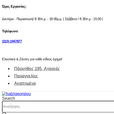
Ώρες Εργασίας:
Δευτέρα - Παρασκευή/ 8:30π.μ. - 18:00μ.μ. | Σάββατο / 8.30π.μ - 15:00 |
Τηλέφωνο:
(210) 2447877
Ελαστικά & Ζάντες για κάθε είδους όχημα!
Πάρνηθος 195, Αχαρνές
Παραγγελίες
Αγαπημένα
Search