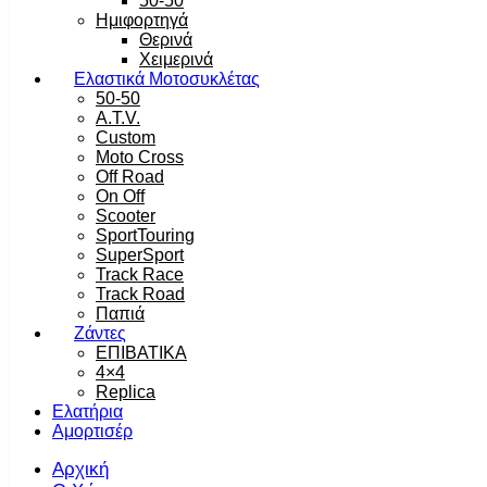
50-50
Ημιφορτηγά
Θερινά
Χειμερινά
Ελαστικά Μοτοσυκλέτας
50-50
A.T.V.
Custom
Moto Cross
Off Road
On Off
Scooter
SportTouring
SuperSport
Track Race
Track Road
Παπιά
Ζάντες
ΕΠΙΒΑΤΙΚΑ
4×4
Replica
Ελατήρια
Αμορτισέρ
Αρχική