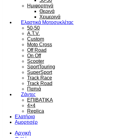
50-50
Ημιφορτηγά
Θερινά
Χειμερινά
Ελαστικά Μοτοσυκλέτας
50-50
A.T.V.
Custom
Moto Cross
Off Road
On Off
Scooter
SportTouring
SuperSport
Track Race
Track Road
Παπιά
Ζάντες
ΕΠΙΒΑΤΙΚΑ
4×4
Replica
Ελατήρια
Αμορτισέρ
Αρχική