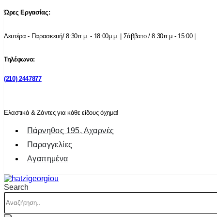
Ώρες Εργασίας:
Δευτέρα - Παρασκευή/ 8:30π.μ. - 18:00μ.μ. | Σάββατο / 8.30π.μ - 15:00 |
Τηλέφωνο:
(210) 2447877
Ελαστικά & Ζάντες για κάθε είδους όχημα!
Πάρνηθος 195, Αχαρνές
Παραγγελίες
Αγαπημένα
Search