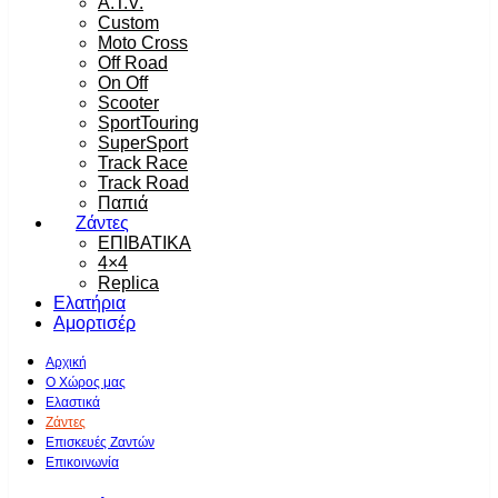
A.T.V.
Custom
Moto Cross
Off Road
On Off
Scooter
SportTouring
SuperSport
Track Race
Track Road
Παπιά
Ζάντες
ΕΠΙΒΑΤΙΚΑ
4×4
Replica
Ελατήρια
Αμορτισέρ
Αρχική
Ο Χώρος μας
Ελαστικά
Ζάντες
Επισκευές Ζαντών
Επικοινωνία