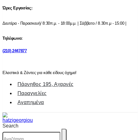
Ώρες Εργασίας:
Δευτέρα - Παρασκευή/ 8:30π.μ. - 18:00μ.μ. | Σάββατο / 8.30π.μ - 15:00 |
Τηλέφωνο:
(210) 2447877
Ελαστικά & Ζάντες για κάθε είδους όχημα!
Πάρνηθος 195, Αχαρνές
Παραγγελίες
Αγαπημένα
Search