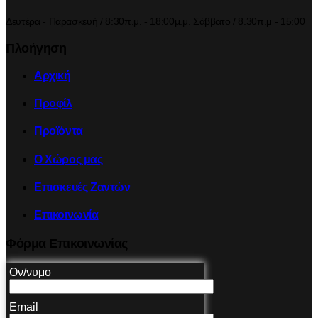
Δευτέρα - Παρασκευή / 8:30π.μ. - 18:00μ.μ. Σάββατο / 8.30π.μ - 15:00
Πλοήγηση
Αρχική
Προφίλ
Προϊόντα
Ο Χώρος μας
Επισκευές Ζαντών
Επικοινωνία
Φόρμα Επικοινωνίας
Ον/νυμο
Email