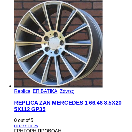
Replica
,
ΕΠΙΒΑΤΙΚΑ
,
Ζάντες
REPLICA ZAN MERCEDES 1 66.46 8.5X20
5X112 GP35
0
out of 5
ΓΡΗΓΟΡΗ ΠΡΟΒΟΛΗ