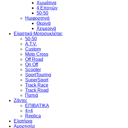
Χωμάτινα
4 Εποχών
50-50
Ημιφορτηγά
Θερινά
Χειμερινά
Ελαστικά Μοτοσυκλέτας
50-50
A.T.V.
Custom
Moto Cross
Off Road
On Off
Scooter
SportTouring
SuperSport
Track Race
Track Road
Παπιά
Ζάντες
ΕΠΙΒΑΤΙΚΑ
4×4
Replica
Ελατήρια
Αμορτισέρ