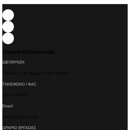
Στοιχεία Επικοινωνίας
ΔΙΕΥΘΥΝΣΗ
Πάρνηθος 195, Αχαρνές 136 74, Αθήνα
ΤΗΛΕΦΩΝΟ / ΦΑΞ
(210) 2447877
Email
hatzi37@yahoo.com
ΩΡΑΡΙΟ ΕΡΓΑΣΙΑΣ