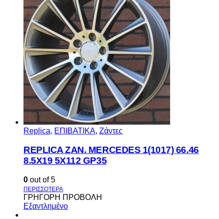
Replica
,
ΕΠΙΒΑΤΙΚΑ
,
Ζάντες
REPLICA ZAN. MERCEDES 1(1017) 66.46
8.5X19 5X112 GP35
0
out of 5
ΓΡΗΓΟΡΗ ΠΡΟΒΟΛΗ
Εξαντλημένο