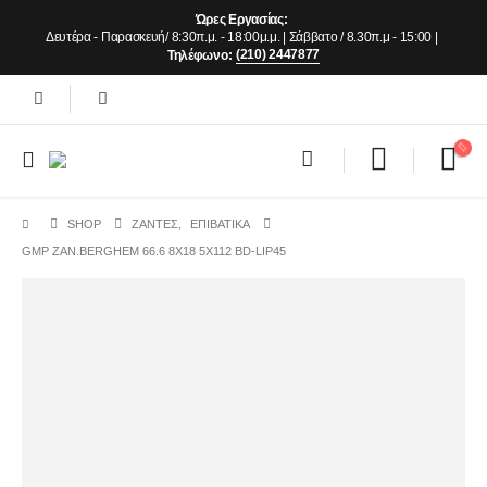
Ώρες Εργασίας:
Δευτέρα - Παρασκευή/ 8:30π.μ. - 18:00μ.μ. | Σάββατο / 8.30π.μ - 15:00 |
(210) 2447877
Τηλέφωνο:
SHOP
ΖΆΝΤΕΣ
,
ΕΠΙΒΑΤΙΚΑ
GMP ZAN.BERGHEM 66.6 8X18 5X112 BD-LIP45