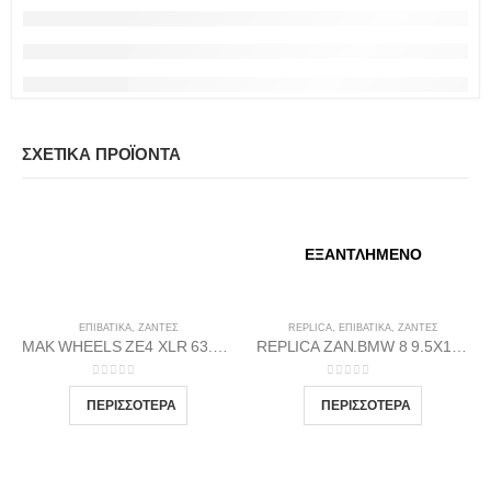
ΣΧΕΤΙΚΆ ΠΡΟΪΌΝΤΑ
ΕΞΑΝΤΛΗΜΈΝΟ
ΕΠΙΒΑΤΙΚΑ
,
ΖΆΝΤΕΣ
REPLICA
,
ΕΠΙΒΑΤΙΚΑ
,
ΖΆΝΤΕΣ
MAK WHEELS ΖΕ4 XLR 63.4 7Χ16 4Χ108 Β-DI40
REPLICA ZAN.BMW 8 9.5X19 5X120 72.56 BP37
0
out of 5
0
out of 5