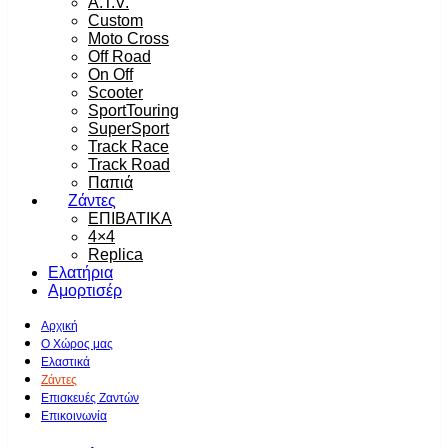
A.T.V.
Custom
Moto Cross
Off Road
On Off
Scooter
SportTouring
SuperSport
Track Race
Track Road
Παπιά
Ζάντες
ΕΠΙΒΑΤΙΚΑ
4×4
Replica
Ελατήρια
Αμορτισέρ
Αρχική
Ο Χώρος μας
Ελαστικά
Ζάντες
Επισκευές Ζαντών
Επικοινωνία