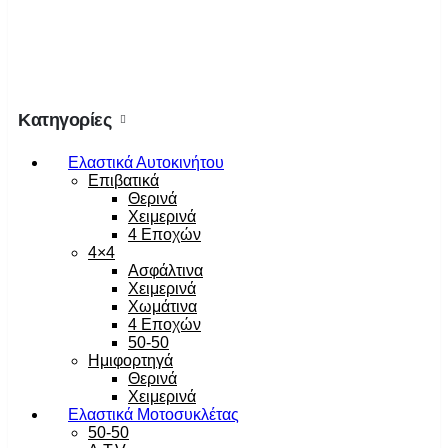
Κατηγορίες
Ελαστικά Αυτοκινήτου
Επιβατικά
Θερινά
Χειμερινά
4 Εποχών
4×4
Ασφάλτινα
Χειμερινά
Χωμάτινα
4 Εποχών
50-50
Ημιφορτηγά
Θερινά
Χειμερινά
Ελαστικά Μοτοσυκλέτας
50-50