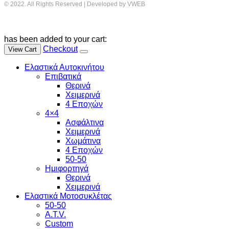
© 2022. All Rights Reserved | Developed by VWEB
has been added to your cart:
Checkout
View Cart
Ελαστικά Αυτοκινήτου
Επιβατικά
Θερινά
Χειμερινά
4 Εποχών
4×4
Ασφάλτινα
Χειμερινά
Χωμάτινα
4 Εποχών
50-50
Ημιφορτηγά
Θερινά
Χειμερινά
Ελαστικά Μοτοσυκλέτας
50-50
A.T.V.
Custom