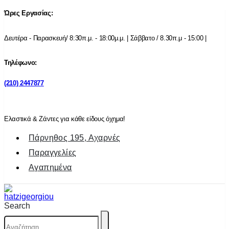
Ώρες Εργασίας:
Δευτέρα - Παρασκευή/ 8:30π.μ. - 18:00μ.μ. | Σάββατο / 8.30π.μ - 15:00 |
Τηλέφωνο:
(210) 2447877
Ελαστικά & Ζάντες για κάθε είδους όχημα!
Πάρνηθος 195, Αχαρνές
Παραγγελίες
Αγαπημένα
Search