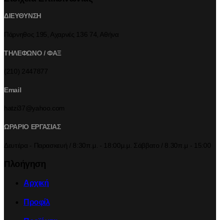
ΔΙΕΥΘΥΝΣΗ
Πάρνηθος 195, Αχαρνές 136 74, Αθήνα
ΤΗΛΕΦΩΝΟ / ΦΑΞ
(210) 2447877
Email
hatzi37@yahoo.com
ΩΡΑΡΙΟ ΕΡΓΑΣΙΑΣ
Δευτέρα - Παρασκευή / 8:30π.μ. - 18:00μ.μ. Σάββατο / 8.30π.μ - 15:00
Πλοήγηση
Αρχική
Προφίλ