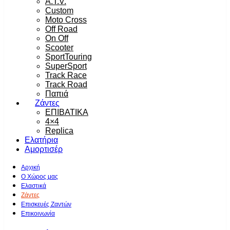
A.T.V.
Custom
Moto Cross
Off Road
On Off
Scooter
SportTouring
SuperSport
Track Race
Track Road
Παπιά
Ζάντες
ΕΠΙΒΑΤΙΚΑ
4×4
Replica
Ελατήρια
Αμορτισέρ
Αρχική
Ο Χώρος μας
Ελαστικά
Ζάντες
Επισκευές Ζαντών
Επικοινωνία