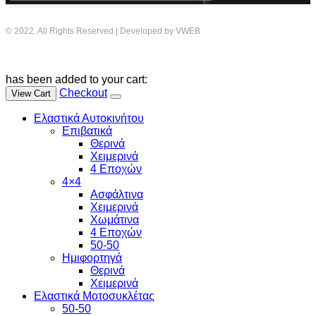
© 2022. All Rights Reserved | Developed by VWEB
has been added to your cart:
Checkout
View Cart
Ελαστικά Αυτοκινήτου
Επιβατικά
Θερινά
Χειμερινά
4 Εποχών
4×4
Ασφάλτινα
Χειμερινά
Χωμάτινα
4 Εποχών
50-50
Ημιφορτηγά
Θερινά
Χειμερινά
Ελαστικά Μοτοσυκλέτας
50-50