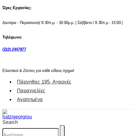
Ώρες Εργασίας:
Δευτέρα - Παρασκευή/ 8:30π.μ. - 18:00μ.μ. | Σάββατο / 8.30π.μ - 15:00 |
Τηλέφωνο:
(210) 2447877
Ελαστικά & Ζάντες για κάθε είδους όχημα!
Πάρνηθος 195, Αχαρνές
Παραγγελίες
Αγαπημένα
Search