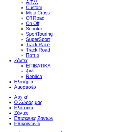
A.T.V.
Custom
Moto Cross
Off Road
On Off
Scooter
SportTouring
SuperSport
Track Race
Track Road
Παπιά
Ζάντες
ΕΠΙΒΑΤΙΚΑ
4×4
Replica
Ελατήρια
Αμορτισέρ
Αρχική
Ο Χώρος μας
Ελαστικά
Ζάντες
Επισκευές Ζαντών
Επικοινωνία