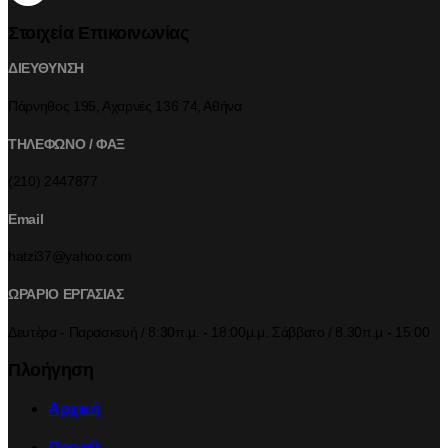
Στοιχεία Επικοινωνίας
ΔΙΕΥΘΥΝΣΗ
Πάρνηθος 195, Αχαρνές 136 74, Αθήνα
ΤΗΛΕΦΩΝΟ / ΦΑΞ
(210) 2447877
Email
hatzi37@yahoo.com
ΩΡΑΡΙΟ ΕΡΓΑΣΙΑΣ
Δευτέρα - Παρασκευή / 8:30π.μ. - 18:00μ.μ. Σάββατο / 8.30π.μ - 15:00
Πλοήγηση
Αρχική
Προφίλ