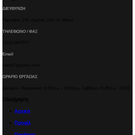
ΔΙΕΥΘΥΝΣΗ
Πάρνηθος 195, Αχαρνές 136 74, Αθήνα
ΤΗΛΕΦΩΝΟ / ΦΑΞ
(210) 2447877
Email
hatzi37@yahoo.com
ΩΡΑΡΙΟ ΕΡΓΑΣΙΑΣ
Δευτέρα - Παρασκευή / 8:30π.μ. - 18:00μ.μ. Σάββατο / 8.30π.μ - 15:00
Πλοήγηση
Αρχική
Προφίλ
Προϊόντα