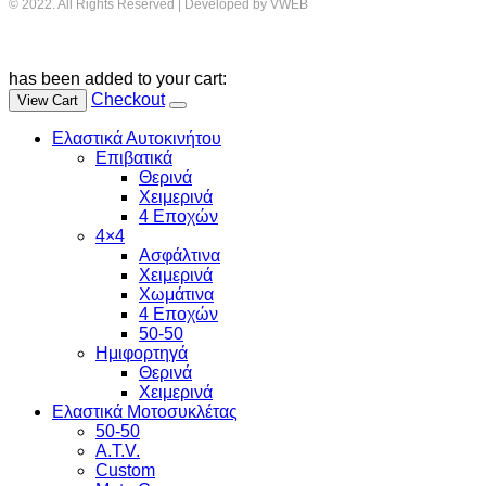
© 2022. All Rights Reserved | Developed by VWEB
has been added to your cart:
Checkout
View Cart
Ελαστικά Αυτοκινήτου
Επιβατικά
Θερινά
Χειμερινά
4 Εποχών
4×4
Ασφάλτινα
Χειμερινά
Χωμάτινα
4 Εποχών
50-50
Ημιφορτηγά
Θερινά
Χειμερινά
Ελαστικά Μοτοσυκλέτας
50-50
A.T.V.
Custom