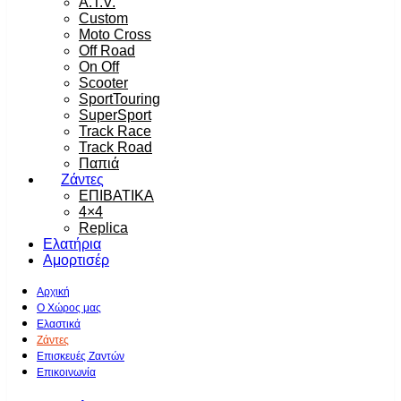
A.T.V.
Custom
Moto Cross
Off Road
On Off
Scooter
SportTouring
SuperSport
Track Race
Track Road
Παπιά
Ζάντες
ΕΠΙΒΑΤΙΚΑ
4×4
Replica
Ελατήρια
Αμορτισέρ
Αρχική
Ο Χώρος μας
Ελαστικά
Ζάντες
Επισκευές Ζαντών
Επικοινωνία