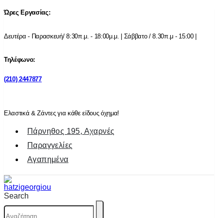
Ώρες Εργασίας:
Δευτέρα - Παρασκευή/ 8:30π.μ. - 18:00μ.μ. | Σάββατο / 8.30π.μ - 15:00 |
Τηλέφωνο:
(210) 2447877
Ελαστικά & Ζάντες για κάθε είδους όχημα!
Πάρνηθος 195, Αχαρνές
Παραγγελίες
Αγαπημένα
Search