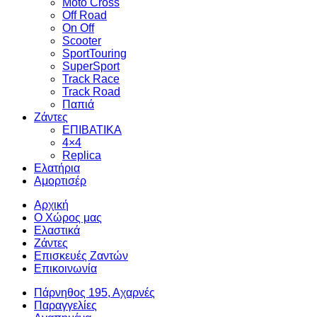
Moto Cross
Off Road
On Off
Scooter
SportTouring
SuperSport
Track Race
Track Road
Παπιά
Ζάντες
ΕΠΙΒΑΤΙΚΑ
4×4
Replica
Ελατήρια
Αμορτισέρ
Αρχική
Ο Χώρος μας
Ελαστικά
Ζάντες
Επισκευές Ζαντών
Επικοινωνία
Πάρνηθος 195, Αχαρνές
Παραγγελίες