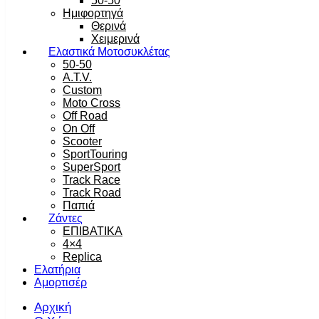
50-50
Ημιφορτηγά
Θερινά
Χειμερινά
Ελαστικά Μοτοσυκλέτας
50-50
A.T.V.
Custom
Moto Cross
Off Road
On Off
Scooter
SportTouring
SuperSport
Track Race
Track Road
Παπιά
Ζάντες
ΕΠΙΒΑΤΙΚΑ
4×4
Replica
Ελατήρια
Αμορτισέρ
Αρχική