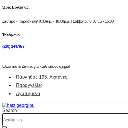
Ώρες Εργασίας:
Δευτέρα - Παρασκευή/ 8:30π.μ. - 18:00μ.μ. | Σάββατο / 8.30π.μ - 15:00 |
Τηλέφωνο:
(210) 2447877
Ελαστικά & Ζάντες για κάθε είδους όχημα!
Πάρνηθος 195, Αχαρνές
Παραγγελίες
Αγαπημένα
Search