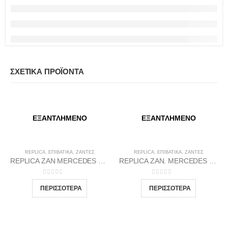
ΣΧΕΤΙΚΆ ΠΡΟΪΌΝΤΑ
ΕΞΑΝΤΛΗΜΈΝΟ
ΕΞΑΝΤΛΗΜΈΝΟ
REPLICA
,
ΕΠΙΒΑΤΙΚΑ
,
ΖΆΝΤΕΣ
REPLICA
,
ΕΠΙΒΑΤΙΚΑ
,
ΖΆΝΤΕΣ
REPLICA ZAN MERCEDES 2 66.6 9.5X18 5X112 GMP35
REPLICA ZAN. MERCEDES 1(1017) 66.46 8.5X19 5X112 GP35
0
out of 5
0
out of 5