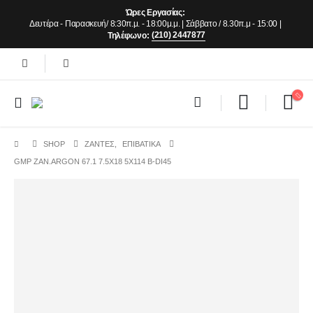
Ώρες Εργασίας:
Δευτέρα - Παρασκευή/ 8:30π.μ. - 18:00μ.μ. | Σάββατο / 8.30π.μ - 15:00 |
(210) 2447877
Τηλέφωνο:
SHOP
ΖΆΝΤΕΣ
,
ΕΠΙΒΑΤΙΚΑ
GMP ZAN.ARGON 67.1 7.5X18 5X114 B-DI45