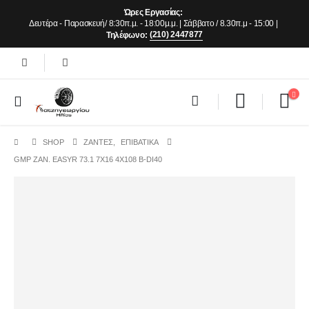
Ώρες Εργασίας:
Δευτέρα - Παρασκευή/ 8:30π.μ. - 18:00μ.μ. | Σάββατο / 8.30π.μ - 15:00 |
(210) 2447877
Τηλέφωνο:
SHOP
ΖΆΝΤΕΣ
,
ΕΠΙΒΑΤΙΚΑ
GMP ΖΑΝ. EASYR 73.1 7Χ16 4Χ108 B-DI40