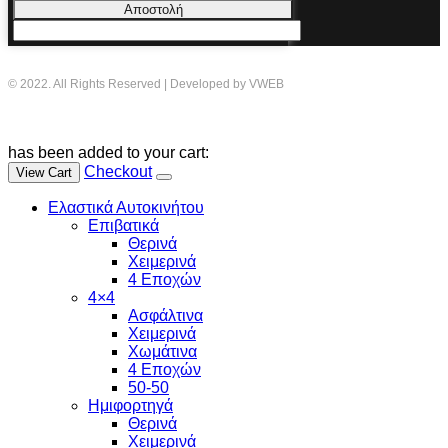
Αποστολή
© 2022. All Rights Reserved | Developed by VWEB
has been added to your cart:
Checkout
View Cart
Ελαστικά Αυτοκινήτου
Επιβατικά
Θερινά
Χειμερινά
4 Εποχών
4×4
Ασφάλτινα
Χειμερινά
Χωμάτινα
4 Εποχών
50-50
Ημιφορτηγά
Θερινά
Χειμερινά