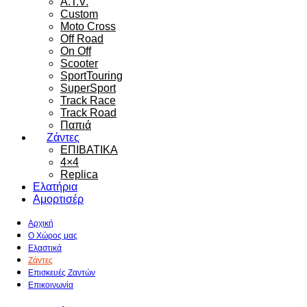
A.T.V.
Custom
Moto Cross
Off Road
On Off
Scooter
SportTouring
SuperSport
Track Race
Track Road
Παπιά
Ζάντες
ΕΠΙΒΑΤΙΚΑ
4×4
Replica
Ελατήρια
Αμορτισέρ
Αρχική
Ο Χώρος μας
Ελαστικά
Ζάντες
Επισκευές Ζαντών
Επικοινωνία