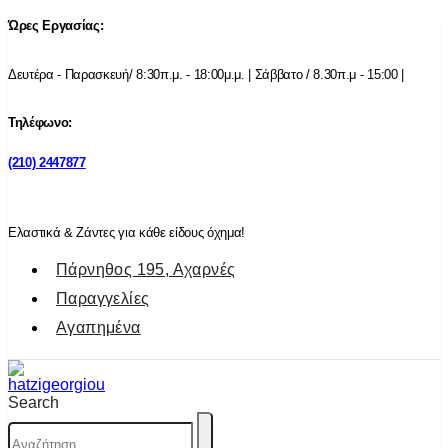
Ώρες Εργασίας:
Δευτέρα - Παρασκευή/ 8:30π.μ. - 18:00μ.μ. | Σάββατο / 8.30π.μ - 15:00 |
Τηλέφωνο:
(210) 2447877
Ελαστικά & Ζάντες για κάθε είδους όχημα!
Πάρνηθος 195, Αχαρνές
Παραγγελίες
Αγαπημένα
Search