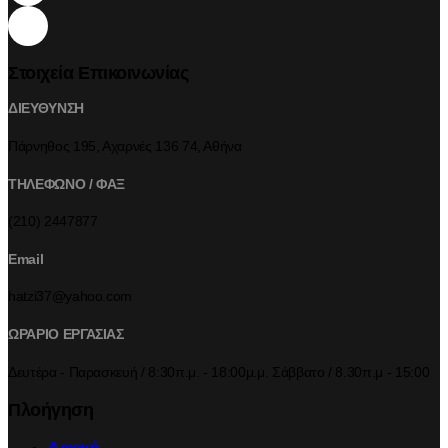
Στοιχεία Επικοινωνίας
ΔΙΕΥΘΥΝΣΗ
Πάρνηθος 195, Αχαρνές 136 74, Αθήνα
ΤΗΛΕΦΩΝΟ / ΦΑΞ
(210) 2447877
Email
hatzi37@yahoo.com
ΩΡΑΡΙΟ ΕΡΓΑΣΙΑΣ
Δευτέρα - Παρασκευή / 8:30π.μ. - 18:00μ.μ. Σάββατο / 8.30π.μ - 15:00
Πλοήγηση