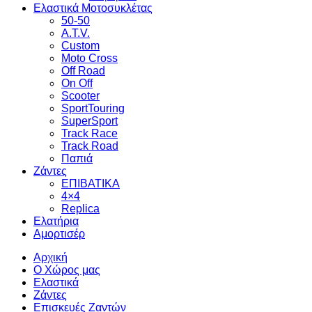
Ελαστικά Μοτοσυκλέτας
50-50
A.T.V.
Custom
Moto Cross
Off Road
On Off
Scooter
SportTouring
SuperSport
Track Race
Track Road
Παπιά
Ζάντες
ΕΠΙΒΑΤΙΚΑ
4×4
Replica
Ελατήρια
Αμορτισέρ
Αρχική
Ο Χώρος μας
Ελαστικά
Ζάντες
Επισκευές Ζαντών