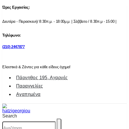
Ώρες Εργασίας:
Δευτέρα - Παρασκευή/ 8:30π.μ. - 18:00μ.μ. | Σάββατο / 8.30π.μ - 15:00 |
Τηλέφωνο:
(210) 2447877
Ελαστικά & Ζάντες για κάθε είδους όχημα!
Πάρνηθος 195, Αχαρνές
Παραγγελίες
Αγαπημένα
Search