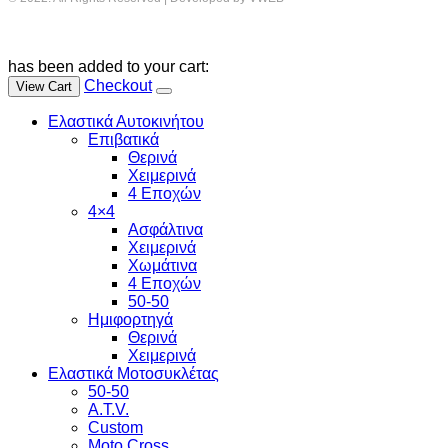
has been added to your cart:
Checkout
View Cart
Ελαστικά Αυτοκινήτου
Επιβατικά
Θερινά
Χειμερινά
4 Εποχών
4×4
Ασφάλτινα
Χειμερινά
Χωμάτινα
4 Εποχών
50-50
Ημιφορτηγά
Θερινά
Χειμερινά
Ελαστικά Μοτοσυκλέτας
50-50
A.T.V.
Custom
Moto Cross