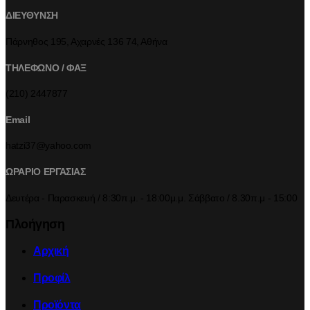
ΔΙΕΥΘΥΝΣΗ
Πάρνηθος 195, Αχαρνές 136 74, Αθήνα
ΤΗΛΕΦΩΝΟ / ΦΑΞ
(210) 2447877
Email
hatzi37@yahoo.com
ΩΡΑΡΙΟ ΕΡΓΑΣΙΑΣ
Δευτέρα - Παρασκευή / 8:30π.μ. - 18:00μ.μ. Σάββατο / 8.30π.μ - 15:00
Πλοήγηση
Αρχική
Προφίλ
Προϊόντα