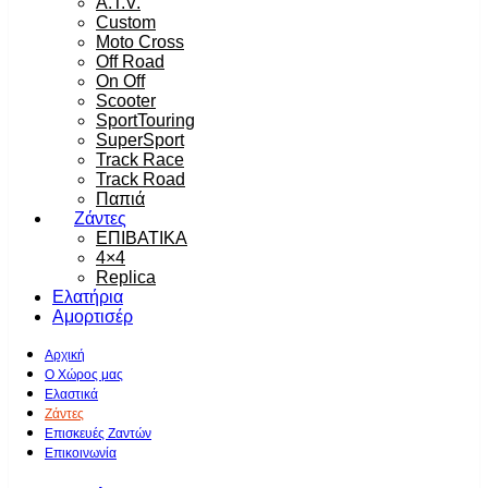
A.T.V.
Custom
Moto Cross
Off Road
On Off
Scooter
SportTouring
SuperSport
Track Race
Track Road
Παπιά
Ζάντες
ΕΠΙΒΑΤΙΚΑ
4×4
Replica
Ελατήρια
Αμορτισέρ
Αρχική
Ο Χώρος μας
Ελαστικά
Ζάντες
Επισκευές Ζαντών
Επικοινωνία