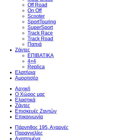
Off Road
On Off
Scooter
SportTouring
SuperSport
Track Race
Track Road
Παπιά
Ζάντες
ΕΠΙΒΑΤΙΚΑ
4×4
Replica
Ελατήρια
Αμορτισέρ
Αρχική
Ο Χώρος μας
Ελαστικά
Ζάντες
Επισκευές Ζαντών
Επικοινωνία
Πάρνηθος 195, Αχαρνές
Παραγγελίες
Αγαπημένα