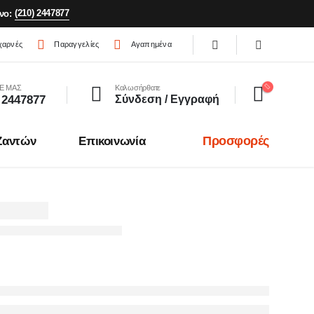
(210) 2447877
νο:
χαρνές
Παραγγελίες
Αγαπημένα
Ε ΜΑΣ
Καλωσήρθατε
 2447877
Σύνδεση / Εγγραφή
Προσφορές
Ζαντών
Επικοινωνία