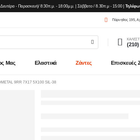
Δευτέρα - Παρασκευή/ 8:30π.μ. - 18:00μ.μ. | Σάββατο / 8.30π.μ - 15:00 |
Τηλέφω
Πάρνηθος 195, Α
ΚΑΛΕΣΤ
(210)
ος Μας
Ελαστικά
Ζάντες
Επισκευές 
ETAL 9RR 7X17 5X100 SIL-38