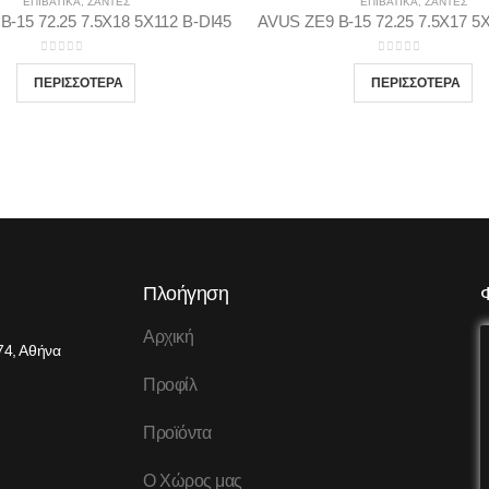
ΕΠΙΒΑΤΙΚΑ
,
ΖΆΝΤΕΣ
ΕΠΙΒΑΤΙΚΑ
,
ΖΆΝΤΕΣ
Β-15 72.25 7.5Χ18 5Χ112 Β-DI45
AVUS ΖΕ9 Β-15 72.25 7.5Χ17 5Χ
0
out of 5
0
out of 5
Πλοήγηση
Αρχική
74, Αθήνα
Προφίλ
Προϊόντα
Ο Χώρος μας