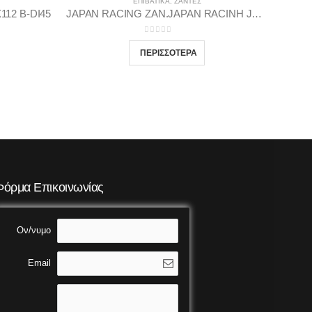
ΕΠΙΒΑΤΙΚΑ
,
ΖΆΝΤΕΣ
112 Β-DI45
JAPAN RACING ZAN.JAPAN RACINH JR11 8.25X17 5X112/114 M-BL35
0
out of 5
Φόρμα Επικοινωνίας
Ον/νυμο
Email