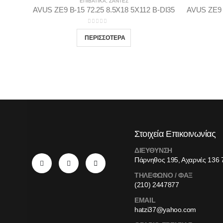
ΕΠΙΒΑΤΙΚΑ
,
ΖΆΝΤΕΣ
AVUS ΖΕ9 Β-15 72.25 8.5Χ18 5Χ112 Β-DI35
AVUS ΖΕ9 
0
out of 5
Στοιχεία Επικοινωνίας
ΔΙΕΥΘΥΝΣΗ
Πάρνηθος 195, Αχαρνές 136 
ΤΗΛΕΦΩΝΟ / ΦΑΞ
(210) 2447877
EMAIL
hatzi37@yahoo.com