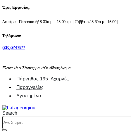
Ώρες Εργασίας:
Δευτέρα - Παρασκευή/ 8:30π.μ. - 18:00μ.μ. | Σάββατο / 8.30π.μ - 15:00 |
Τηλέφωνο:
(210) 2447877
Ελαστικά & Ζάντες για κάθε είδους όχημα!
Πάρνηθος 195, Αχαρνές
Παραγγελίες
Αγαπημένα
Search