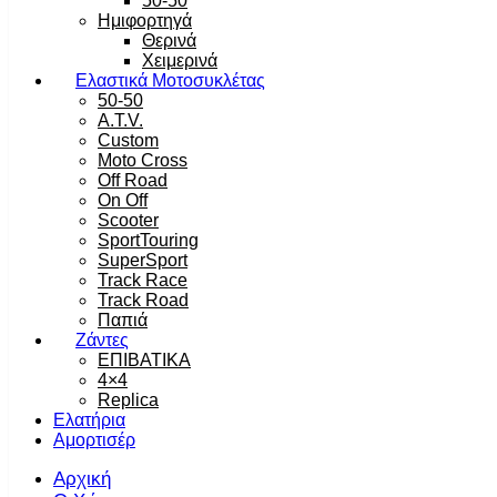
50-50
Ημιφορτηγά
Θερινά
Χειμερινά
Ελαστικά Μοτοσυκλέτας
50-50
A.T.V.
Custom
Moto Cross
Off Road
On Off
Scooter
SportTouring
SuperSport
Track Race
Track Road
Παπιά
Ζάντες
ΕΠΙΒΑΤΙΚΑ
4×4
Replica
Ελατήρια
Αμορτισέρ
Αρχική