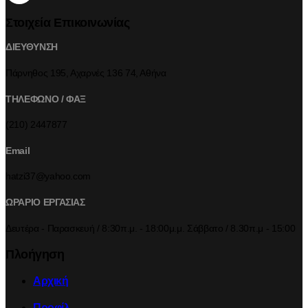
Στοιχεία Επικοινωνίας
ΔΙΕΥΘΥΝΣΗ
Πάρνηθος 195, Αχαρνές 136 74, Αθήνα
ΤΗΛΕΦΩΝΟ / ΦΑΞ
(210) 2447877
Email
hatzi37@yahoo.com
ΩΡΑΡΙΟ ΕΡΓΑΣΙΑΣ
Δευτέρα - Παρασκευή / 8:30π.μ. - 18:00μ.μ. Σάββατο / 8.30π.μ - 15:00
Πλοήγηση
Αρχική
Προφίλ