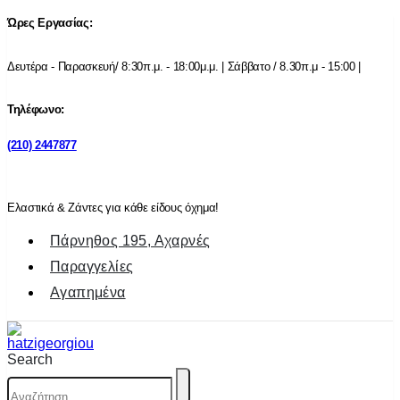
Ώρες Εργασίας:
Δευτέρα - Παρασκευή/ 8:30π.μ. - 18:00μ.μ. | Σάββατο / 8.30π.μ - 15:00 |
Τηλέφωνο:
(210) 2447877
Ελαστικά & Ζάντες για κάθε είδους όχημα!
Πάρνηθος 195, Αχαρνές
Παραγγελίες
Αγαπημένα
Search