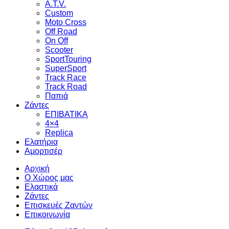
A.T.V.
Custom
Moto Cross
Off Road
On Off
Scooter
SportTouring
SuperSport
Track Race
Track Road
Παπιά
Ζάντες
ΕΠΙΒΑΤΙΚΑ
4×4
Replica
Ελατήρια
Αμορτισέρ
Αρχική
Ο Χώρος μας
Ελαστικά
Ζάντες
Επισκευές Ζαντών
Επικοινωνία