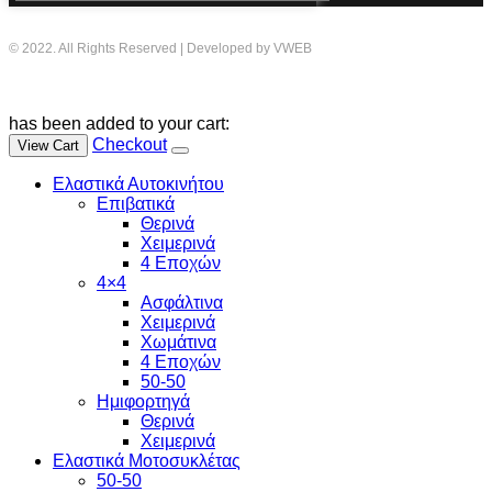
© 2022. All Rights Reserved | Developed by VWEB
has been added to your cart:
Checkout
View Cart
Ελαστικά Αυτοκινήτου
Επιβατικά
Θερινά
Χειμερινά
4 Εποχών
4×4
Ασφάλτινα
Χειμερινά
Χωμάτινα
4 Εποχών
50-50
Ημιφορτηγά
Θερινά
Χειμερινά
Ελαστικά Μοτοσυκλέτας
50-50