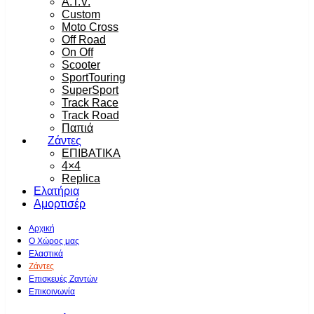
A.T.V.
Custom
Moto Cross
Off Road
On Off
Scooter
SportTouring
SuperSport
Track Race
Track Road
Παπιά
Ζάντες
ΕΠΙΒΑΤΙΚΑ
4×4
Replica
Ελατήρια
Αμορτισέρ
Αρχική
Ο Χώρος μας
Ελαστικά
Ζάντες
Επισκευές Ζαντών
Επικοινωνία