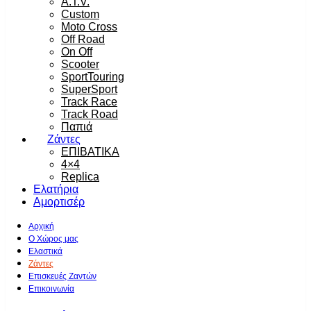
A.T.V.
Custom
Moto Cross
Off Road
On Off
Scooter
SportTouring
SuperSport
Track Race
Track Road
Παπιά
Ζάντες
ΕΠΙΒΑΤΙΚΑ
4×4
Replica
Ελατήρια
Αμορτισέρ
Αρχική
Ο Χώρος μας
Ελαστικά
Ζάντες
Επισκευές Ζαντών
Επικοινωνία