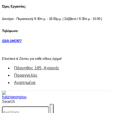
Ώρες Εργασίας:
Δευτέρα - Παρασκευή/ 8:30π.μ. - 18:00μ.μ. | Σάββατο / 8.30π.μ - 15:00 |
Τηλέφωνο:
(210) 2447877
Ελαστικά & Ζάντες για κάθε είδους όχημα!
Πάρνηθος 195, Αχαρνές
Παραγγελίες
Αγαπημένα
Search