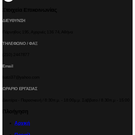
Στοιχεία Επικοινωνίας
ΔΙΕΥΘΥΝΣΗ
Πάρνηθος 195, Αχαρνές 136 74, Αθήνα
ΤΗΛΕΦΩΝΟ / ΦΑΞ
(210) 2447877
Email
hatzi37@yahoo.com
ΩΡΑΡΙΟ ΕΡΓΑΣΙΑΣ
Δευτέρα - Παρασκευή / 8:30π.μ. - 18:00μ.μ. Σάββατο / 8.30π.μ - 15:00
Πλοήγηση
Αρχική
Προφίλ