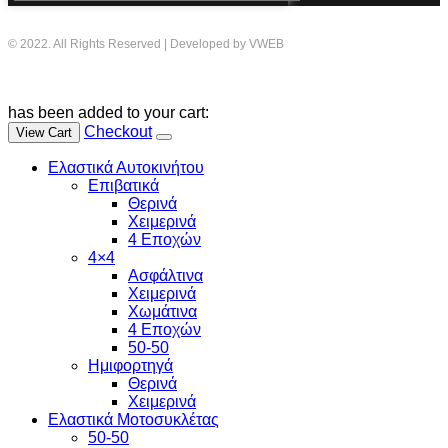
© 2022. All Rights Reserved | Developed by VWEB
has been added to your cart:
Checkout
View Cart
Ελαστικά Αυτοκινήτου
Επιβατικά
Θερινά
Χειμερινά
4 Εποχών
4×4
Ασφάλτινα
Χειμερινά
Χωμάτινα
4 Εποχών
50-50
Ημιφορτηγά
Θερινά
Χειμερινά
Ελαστικά Μοτοσυκλέτας
50-50