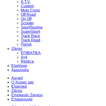
A.T.V.
Custom
Moto Cross
Off Road
On Off
Scooter
SportTouring
SuperSport
Track Race
Track Road
Παπιά
Ζάντες
ΕΠΙΒΑΤΙΚΑ
4×4
Replica
Ελατήρια
Αμορτισέρ
Αρχική
Ο Χώρος μας
Ελαστικά
Ζάντες
Επισκευές Ζαντών
Επικοινωνία