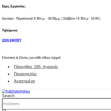
Ώρες Εργασίας:
Δευτέρα - Παρασκευή/ 8:30π.μ. - 18:00μ.μ. | Σάββατο / 8.30π.μ - 15:00 |
Τηλέφωνο:
(210) 2447877
Ελαστικά & Ζάντες για κάθε είδους όχημα!
Πάρνηθος 195, Αχαρνές
Παραγγελίες
Αγαπημένα
Search