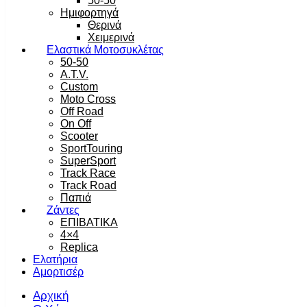
50-50
Ημιφορτηγά
Θερινά
Χειμερινά
Ελαστικά Μοτοσυκλέτας
50-50
A.T.V.
Custom
Moto Cross
Off Road
On Off
Scooter
SportTouring
SuperSport
Track Race
Track Road
Παπιά
Ζάντες
ΕΠΙΒΑΤΙΚΑ
4×4
Replica
Ελατήρια
Αμορτισέρ
Αρχική