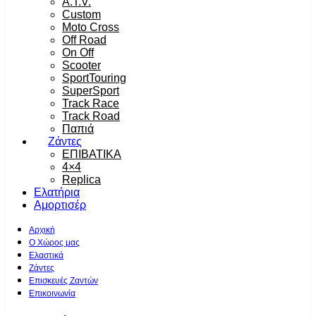
A.T.V.
Custom
Moto Cross
Off Road
On Off
Scooter
SportTouring
SuperSport
Track Race
Track Road
Παπιά
Ζάντες
ΕΠΙΒΑΤΙΚΑ
4×4
Replica
Ελατήρια
Αμορτισέρ
Αρχική
Ο Χώρος μας
Ελαστικά
Ζάντες
Επισκευές Ζαντών
Επικοινωνία