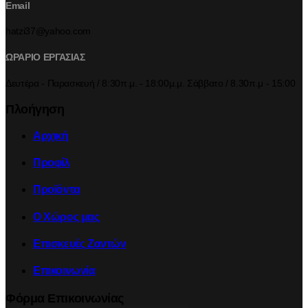
Email
hatzi37@yahoo.com
ΩΡΑΡΙΟ ΕΡΓΑΣΙΑΣ
Δευτέρα - Παρασκευή / 8:30π.μ. - 18:00μ.μ. Σάββατο / 8.30π.μ - 15:00
Πλοήγηση
Αρχική
Προφίλ
Προϊόντα
Ο Χώρος μας
Επισκευές Ζαντών
Επικοινωνία
Φόρμα Επικοινωνίας