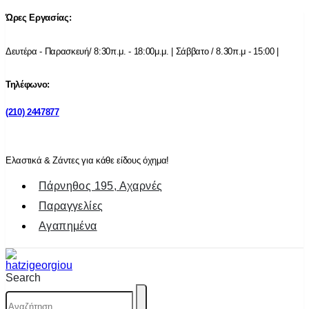
Ώρες Εργασίας:
Δευτέρα - Παρασκευή/ 8:30π.μ. - 18:00μ.μ. | Σάββατο / 8.30π.μ - 15:00 |
Τηλέφωνο:
(210) 2447877
Ελαστικά & Ζάντες για κάθε είδους όχημα!
Πάρνηθος 195, Αχαρνές
Παραγγελίες
Αγαπημένα
Search