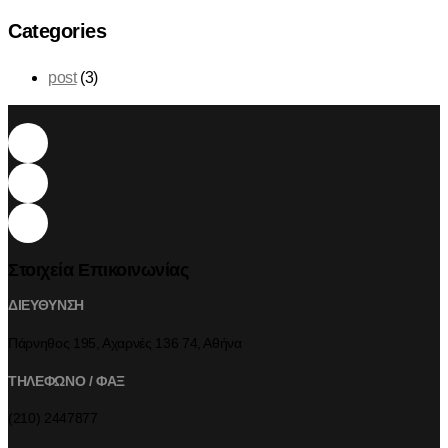
Categories
post
(3)
Στοιχεία Επικοινωνίας
ΔΙΕΥΘΥΝΣΗ
Πάρνηθος 195, Αχαρνές 136 74, Αθήνα
ΤΗΛΕΦΩΝΟ / ΦΑΞ
(210) 2447877