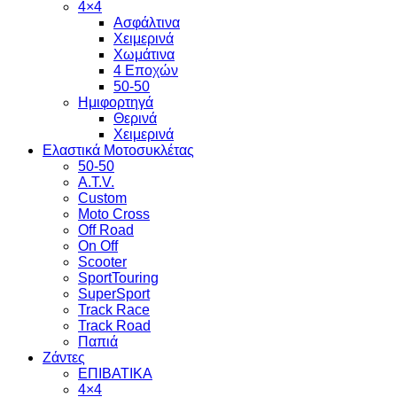
4×4
Ασφάλτινα
Χειμερινά
Χωμάτινα
4 Εποχών
50-50
Ημιφορτηγά
Θερινά
Χειμερινά
Ελαστικά Μοτοσυκλέτας
50-50
A.T.V.
Custom
Moto Cross
Off Road
On Off
Scooter
SportTouring
SuperSport
Track Race
Track Road
Παπιά
Ζάντες
ΕΠΙΒΑΤΙΚΑ
4×4