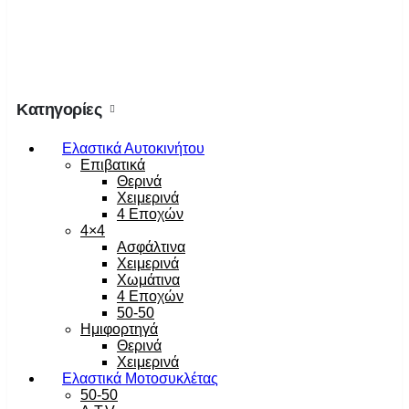
Κατηγορίες
Ελαστικά Αυτοκινήτου
Επιβατικά
Θερινά
Χειμερινά
4 Εποχών
4×4
Ασφάλτινα
Χειμερινά
Χωμάτινα
4 Εποχών
50-50
Ημιφορτηγά
Θερινά
Χειμερινά
Ελαστικά Μοτοσυκλέτας
50-50