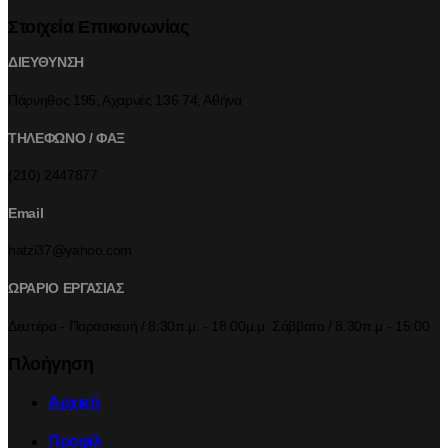
Στοιχεία Επικοινωνίας
ΔΙΕΥΘΥΝΣΗ
Πάρνηθος 195, Αχαρνές 136 74, Αθήνα
ΤΗΛΕΦΩΝΟ / ΦΑΞ
(210) 2447877
Email
hatzi37@yahoo.com
ΩΡΑΡΙΟ ΕΡΓΑΣΙΑΣ
Δευτέρα - Παρασκευή / 8:30π.μ. - 18:00μ.μ. Σάββατο / 8.30π.μ - 15:00
Πλοήγηση
Αρχική
Προφίλ