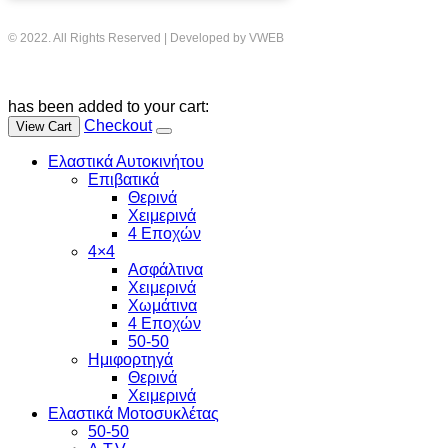
© 2022. All Rights Reserved | Developed by VWEB
has been added to your cart:
Checkout
View Cart
Ελαστικά Αυτοκινήτου
Επιβατικά
Θερινά
Χειμερινά
4 Εποχών
4×4
Ασφάλτινα
Χειμερινά
Χωμάτινα
4 Εποχών
50-50
Ημιφορτηγά
Θερινά
Χειμερινά
Ελαστικά Μοτοσυκλέτας
50-50