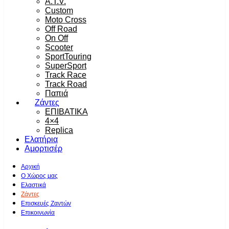
A.T.V.
Custom
Moto Cross
Off Road
On Off
Scooter
SportTouring
SuperSport
Track Race
Track Road
Παπιά
Ζάντες
ΕΠΙΒΑΤΙΚΑ
4×4
Replica
Ελατήρια
Αμορτισέρ
Αρχική
Ο Χώρος μας
Ελαστικά
Ζάντες
Επισκευές Ζαντών
Επικοινωνία