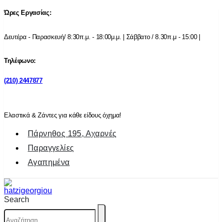
Ώρες Εργασίας:
Δευτέρα - Παρασκευή/ 8:30π.μ. - 18:00μ.μ. | Σάββατο / 8.30π.μ - 15:00 |
Τηλέφωνο:
(210) 2447877
Ελαστικά & Ζάντες για κάθε είδους όχημα!
Πάρνηθος 195, Αχαρνές
Παραγγελίες
Αγαπημένα
Search