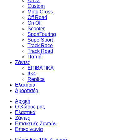
A.T.V.
Custom
Moto Cross
Off Road
On Off
Scooter
SportTouring
SuperSport
Track Race
Track Road
Παπιά
Ζάντες
ΕΠΙΒΑΤΙΚΑ
4×4
Replica
Ελατήρια
Αμορτισέρ
Αρχική
Ο Χώρος μας
Ελαστικά
Ζάντες
Επισκευές Ζαντών
Επικοινωνία
Πάρνηθος 195, Αχαρνές