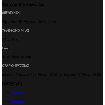
Στοιχεία Επικοινωνίας
ΔΙΕΥΘΥΝΣΗ
Πάρνηθος 195, Αχαρνές 136 74, Αθήνα
ΤΗΛΕΦΩΝΟ / ΦΑΞ
(210) 2447877
Email
hatzi37@yahoo.com
ΩΡΑΡΙΟ ΕΡΓΑΣΙΑΣ
Δευτέρα - Παρασκευή / 8:30π.μ. - 18:00μ.μ. Σάββατο / 8.30π.μ - 15:00
Πλοήγηση
Αρχική
Προφίλ