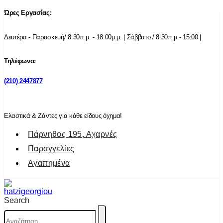
Ώρες Εργασίας:
Δευτέρα - Παρασκευή/ 8:30π.μ. - 18:00μ.μ. | Σάββατο / 8.30π.μ - 15:00 |
Τηλέφωνο:
(210) 2447877
Ελαστικά & Ζάντες για κάθε είδους όχημα!
Πάρνηθος 195, Αχαρνές
Παραγγελίες
Αγαπημένα
Search