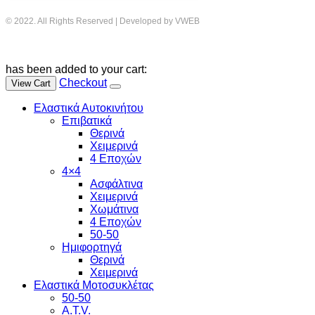
© 2022. All Rights Reserved | Developed by VWEB
has been added to your cart:
Checkout
View Cart
Ελαστικά Αυτοκινήτου
Επιβατικά
Θερινά
Χειμερινά
4 Εποχών
4×4
Ασφάλτινα
Χειμερινά
Χωμάτινα
4 Εποχών
50-50
Ημιφορτηγά
Θερινά
Χειμερινά
Ελαστικά Μοτοσυκλέτας
50-50
A.T.V.