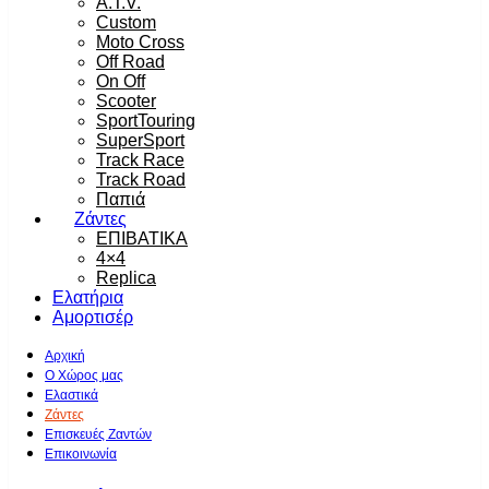
A.T.V.
Custom
Moto Cross
Off Road
On Off
Scooter
SportTouring
SuperSport
Track Race
Track Road
Παπιά
Ζάντες
ΕΠΙΒΑΤΙΚΑ
4×4
Replica
Ελατήρια
Αμορτισέρ
Αρχική
Ο Χώρος μας
Ελαστικά
Ζάντες
Επισκευές Ζαντών
Επικοινωνία