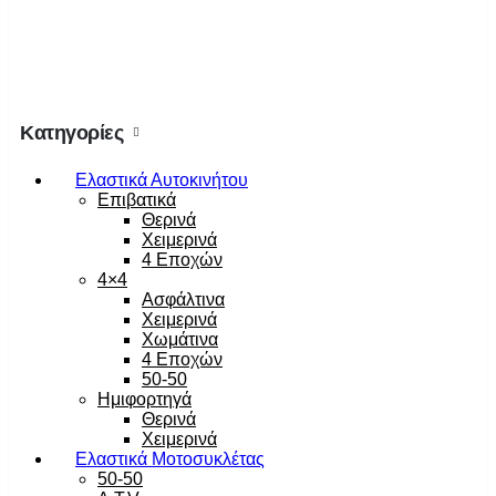
Κατηγορίες
Ελαστικά Αυτοκινήτου
Επιβατικά
Θερινά
Χειμερινά
4 Εποχών
4×4
Ασφάλτινα
Χειμερινά
Χωμάτινα
4 Εποχών
50-50
Ημιφορτηγά
Θερινά
Χειμερινά
Ελαστικά Μοτοσυκλέτας
50-50