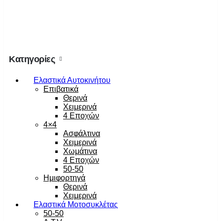
Κατηγορίες
Ελαστικά Αυτοκινήτου
Επιβατικά
Θερινά
Χειμερινά
4 Εποχών
4×4
Ασφάλτινα
Χειμερινά
Χωμάτινα
4 Εποχών
50-50
Ημιφορτηγά
Θερινά
Χειμερινά
Ελαστικά Μοτοσυκλέτας
50-50