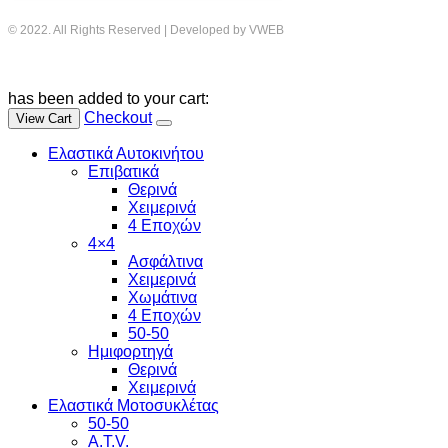
© 2022. All Rights Reserved | Developed by VWEB
has been added to your cart:
Checkout
View Cart
Ελαστικά Αυτοκινήτου
Επιβατικά
Θερινά
Χειμερινά
4 Εποχών
4×4
Ασφάλτινα
Χειμερινά
Χωμάτινα
4 Εποχών
50-50
Ημιφορτηγά
Θερινά
Χειμερινά
Ελαστικά Μοτοσυκλέτας
50-50
A.T.V.