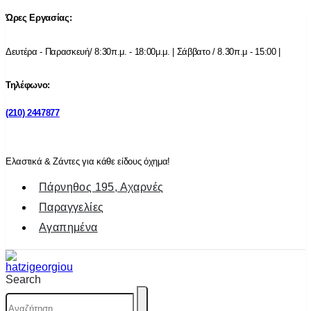
Ώρες Εργασίας:
Δευτέρα - Παρασκευή/ 8:30π.μ. - 18:00μ.μ. | Σάββατο / 8.30π.μ - 15:00 |
Τηλέφωνο:
(210) 2447877
Ελαστικά & Ζάντες για κάθε είδους όχημα!
Πάρνηθος 195, Αχαρνές
Παραγγελίες
Αγαπημένα
Search