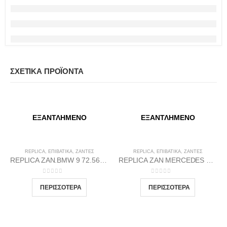
ΣΧΕΤΙΚΆ ΠΡΟΪΌΝΤΑ
ΕΞΑΝΤΛΗΜΈΝΟ
ΕΞΑΝΤΛΗΜΈΝΟ
REPLICA
,
ΕΠΙΒΑΤΙΚΑ
,
ΖΆΝΤΕΣ
REPLICA
,
ΕΠΙΒΑΤΙΚΑ
,
ΖΆΝΤΕΣ
REPLICA ZAN.BMW 9 72.56 9.5X19 5X120 MDGP38
REPLICA ZAN MERCEDES 1 66.46 9.5X20 5X112 GP38
0
out of 5
0
out of 5