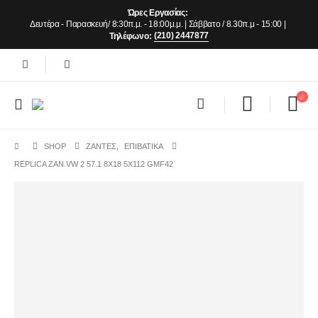
Ώρες Εργασίας:
Δευτέρα - Παρασκευή/ 8:30π.μ. - 18:00μ.μ. | Σάββατο / 8.30π.μ - 15:00 |
(210) 2447877
Τηλέφωνο:
SHOP
ΖΆΝΤΕΣ
,
ΕΠΙΒΑΤΙΚΑ
REPLICA ZAN.VW 2 57.1 8X18 5X112 GMF42