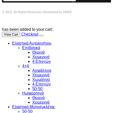
© 2022. All Rights Reserved | Developed by VWEB
has been added to your cart:
Checkout
View Cart
Ελαστικά Αυτοκινήτου
Επιβατικά
Θερινά
Χειμερινά
4 Εποχών
4×4
Ασφάλτινα
Χειμερινά
Χωμάτινα
4 Εποχών
50-50
Ημιφορτηγά
Θερινά
Χειμερινά
Ελαστικά Μοτοσυκλέτας
50-50