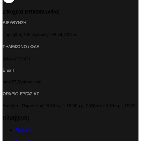
Στοιχεία Επικοινωνίας
ΔΙΕΥΘΥΝΣΗ
Πάρνηθος 195, Αχαρνές 136 74, Αθήνα
ΤΗΛΕΦΩΝΟ / ΦΑΞ
(210) 2447877
Email
hatzi37@yahoo.com
ΩΡΑΡΙΟ ΕΡΓΑΣΙΑΣ
Δευτέρα - Παρασκευή / 8:30π.μ. - 18:00μ.μ. Σάββατο / 8.30π.μ - 15:00
Πλοήγηση
Αρχική