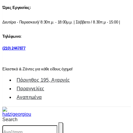
Ώρες Εργασίας:
Δευτέρα - Παρασκευή/ 8:30π.μ. - 18:00μ.μ. | Σάββατο / 8.30π.μ - 15:00 |
Τηλέφωνο:
(210) 2447877
Ελαστικά & Ζάντες για κάθε είδους όχημα!
Πάρνηθος 195, Αχαρνές
Παραγγελίες
Αγαπημένα
Search