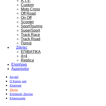
A.T.V.
Custom
Moto Cross
Off Road
On Off
Scooter
SportTouring
SuperSport
Track Race
Track Road
Παπιά
Ζάντες
ΕΠΙΒΑΤΙΚΑ
4×4
Replica
Ελατήρια
Αμορτισέρ
Αρχική
Ο Χώρος μας
Ελαστικά
Ζάντες
Επισκευές Ζαντών
Επικοινωνία