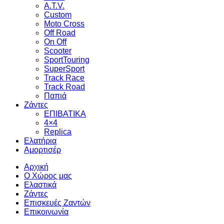
A.T.V.
Custom
Moto Cross
Off Road
On Off
Scooter
SportTouring
SuperSport
Track Race
Track Road
Παπιά
Ζάντες
ΕΠΙΒΑΤΙΚΑ
4×4
Replica
Ελατήρια
Αμορτισέρ
Αρχική
Ο Χώρος μας
Ελαστικά
Ζάντες
Επισκευές Ζαντών
Επικοινωνία