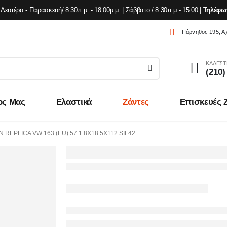
Δευτέρα - Παρασκευή/ 8:30π.μ. - 18:00μ.μ. | Σάββατο / 8.30π.μ - 15:00 |
Τηλέφω
Πάρνηθος 195, Α
ΚΑΛΕΣΤ
(210)
ος Μας
Ελαστικά
Ζάντες
Επισκευές 
.REPLICA VW 163 (EU) 57.1 8X18 5X112 SIL42