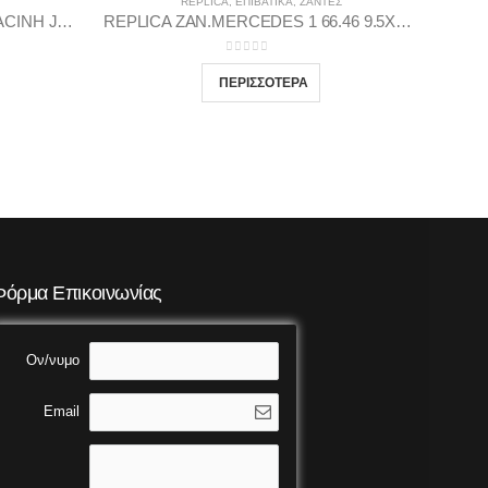
REPLICA
,
ΕΠΙΒΑΤΙΚΑ
,
ΖΆΝΤΕΣ
JAPAN RACING ZAN.JAPAN RACINH JR11 8.25X17 5X112/114 M-BL35
REPLICA ZAN.MERCEDES 1 66.46 9.5X20 5X112 GP45
0
out of 5
Φόρμα Επικοινωνίας
Ον/νυμο
Email