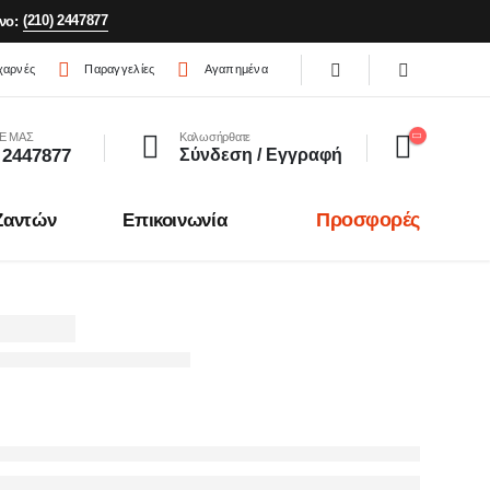
(210) 2447877
νο:
χαρνές
Παραγγελίες
Αγαπημένα
Ε ΜΑΣ
Καλωσήρθατε
 2447877
Σύνδεση / Εγγραφή
Προσφορές
Ζαντών
Επικοινωνία