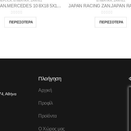
REPLICA
,
ΕΠΙΒΑΤΙΚΑ
,
ΖΆΝΤΕΣ
ΕΠΙΒΑΤΙΚΑ
,
ΖΆΝΤΕΣ
REPLICA ZAN.MERCEDES 10 8X18 5X112 66.46 MBLP45
0
out of 5
0
out of 5
Πλοήγηση
Αρχική
74, Αθήνα
Προφίλ
Προϊόντα
Ο Χώρος μας