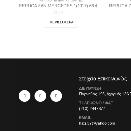
REPLICA
,
ΕΠΙΒΑΤΙΚΑ
,
ΖΆΝΤΕΣ
REPLICA ZAN MERCEDES 1(1017) 66.46 9.5X19 5X112 GP38
0
out of 5
Στοιχεία Επικοινωνίας
ΔΙΕΥΘΥΝΣΗ
Πάρνηθος 195, Αχαρνές 136 
ΤΗΛΕΦΩΝΟ / ΦΑΞ
(210) 2447877
EMAIL
hatzi37@yahoo.com