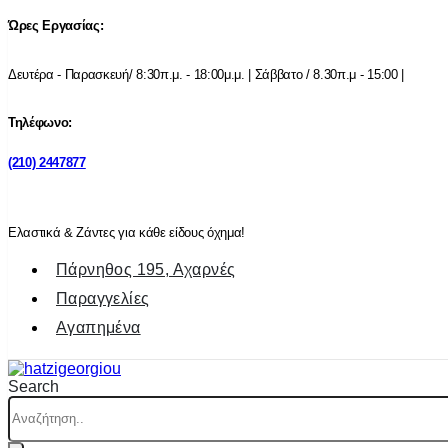
Ώρες Εργασίας:
Δευτέρα - Παρασκευή/ 8:30π.μ. - 18:00μ.μ. | Σάββατο / 8.30π.μ - 15:00 |
Τηλέφωνο:
(210) 2447877
Ελαστικά & Ζάντες για κάθε είδους όχημα!
Πάρνηθος 195, Αχαρνές
Παραγγελίες
Αγαπημένα
Search