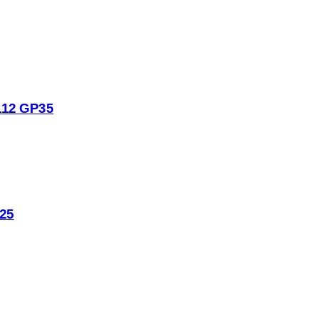
112 GP35
25