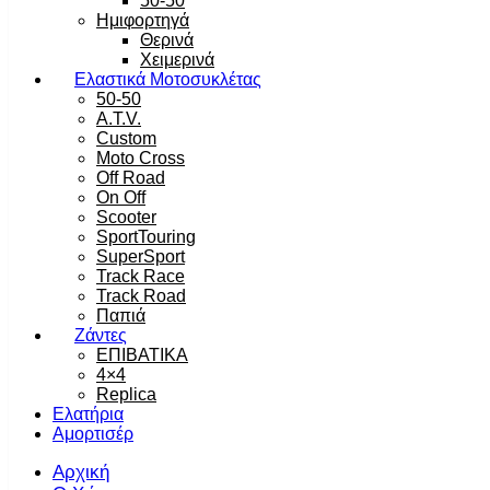
50-50
Ημιφορτηγά
Θερινά
Χειμερινά
Ελαστικά Μοτοσυκλέτας
50-50
A.T.V.
Custom
Moto Cross
Off Road
On Off
Scooter
SportTouring
SuperSport
Track Race
Track Road
Παπιά
Ζάντες
ΕΠΙΒΑΤΙΚΑ
4×4
Replica
Ελατήρια
Αμορτισέρ
Αρχική