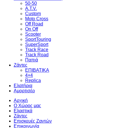
50-50
A.T.V.
Custom
Moto Cross
Off Road
On Off
Scooter
SportTouring
SuperSport
Track Race
Track Road
Παπιά
Ζάντες
ΕΠΙΒΑΤΙΚΑ
4×4
Replica
Ελατήρια
Αμορτισέρ
Αρχική
Ο Χώρος μας
Ελαστικά
Ζάντες
Επισκευές Ζαντών
Επικοινωνία