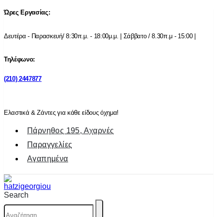
Ώρες Εργασίας:
Δευτέρα - Παρασκευή/ 8:30π.μ. - 18:00μ.μ. | Σάββατο / 8.30π.μ - 15:00 |
Τηλέφωνο:
(210) 2447877
Ελαστικά & Ζάντες για κάθε είδους όχημα!
Πάρνηθος 195, Αχαρνές
Παραγγελίες
Αγαπημένα
Search