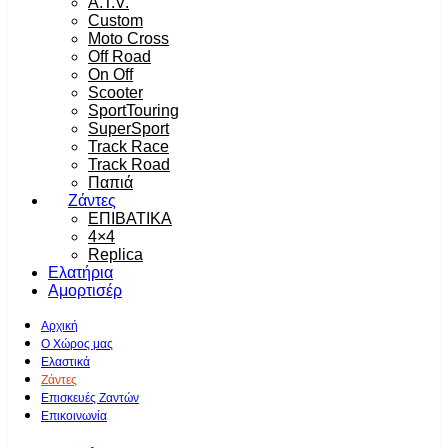
A.T.V.
Custom
Moto Cross
Off Road
On Off
Scooter
SportTouring
SuperSport
Track Race
Track Road
Παπιά
Ζάντες
ΕΠΙΒΑΤΙΚΑ
4×4
Replica
Ελατήρια
Αμορτισέρ
Αρχική
Ο Χώρος μας
Ελαστικά
Ζάντες
Επισκευές Ζαντών
Επικοινωνία