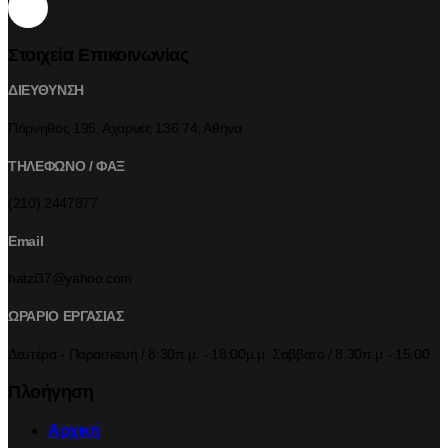
Στοιχεία Επικοινωνίας
ΔΙΕΥΘΥΝΣΗ
Πάρνηθος 195, Αχαρνές 136 74, Αθήνα
ΤΗΛΕΦΩΝΟ / ΦΑΞ
(210) 2447877
Email
hatzi37@yahoo.com
ΩΡΑΡΙΟ ΕΡΓΑΣΙΑΣ
Δευτέρα - Παρασκευή / 8:30π.μ. - 18:00μ.μ. Σάββατο / 8.30π.μ - 15:00
Πλοήγηση
Αρχική