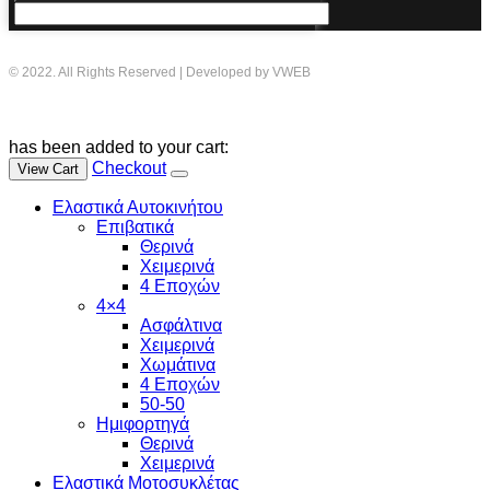
© 2022. All Rights Reserved | Developed by VWEB
has been added to your cart:
Checkout
View Cart
Ελαστικά Αυτοκινήτου
Επιβατικά
Θερινά
Χειμερινά
4 Εποχών
4×4
Ασφάλτινα
Χειμερινά
Χωμάτινα
4 Εποχών
50-50
Ημιφορτηγά
Θερινά
Χειμερινά
Ελαστικά Μοτοσυκλέτας