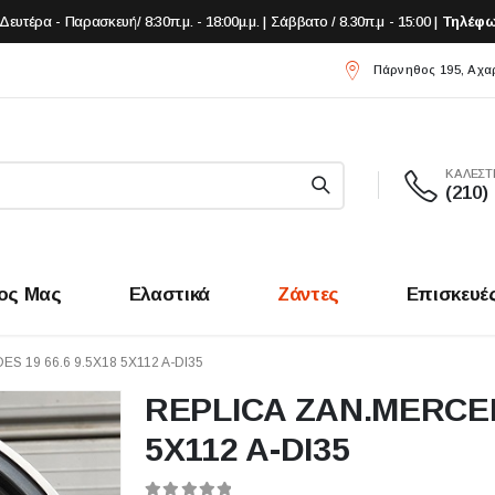
Δευτέρα - Παρασκευή/ 8:30π.μ. - 18:00μ.μ. | Σάββατο / 8.30π.μ - 15:00 |
Τηλέφω
Πάρνηθος 195, Αχα
ΚΑΛΕΣΤ
(210)
ος Μας
Ελαστικά
Ζάντες
Επισκευέ
S 19 66.6 9.5X18 5X112 A-DI35
REPLICA ZAN.MERCEDE
5X112 A-DI35