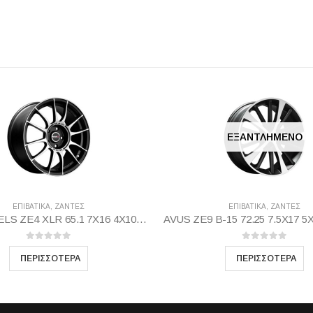
ΕΞΑΝΤΛΗΜΈΝΟ
ΕΠΙΒΑΤΙΚΑ
,
ΖΆΝΤΕΣ
ΕΠΙΒΑΤΙΚΑ
,
ΖΆΝΤΕΣ
MAK WHEELS ΖΕ4 XLR 65.1 7Χ16 4Χ108 Β-DI25
0
out of 5
0
out of 5