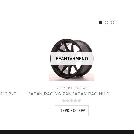
ΕΞΑΝΤΛΗΜΈΝΟ
ΕΠΙΒΑΤΙΚΑ
,
ΖΆΝΤΕΣ
AVUS ΖΕ9 Β-15 72.25 7.5Χ17 5Χ112 Β-DI45
JAPAN RACING ZAN.JAPAN RACINH JR11 8.25X17 5X112/114 M-BL35
0
out of 5